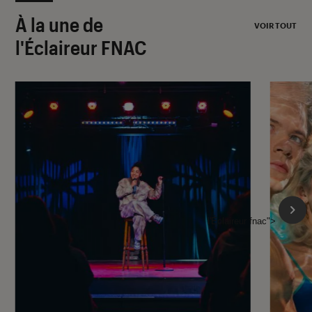
À la une de
VOIR TOUT
l'Éclaireur FNAC
l'Éclaireur fnac">