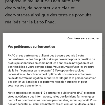
propose le meilleur de l’actualité Tech
décryptée, de nombreux articles et
décryptages ainsi que des tests de produits,
réalisés par le Labo Fnac.
Continuer sans accepter
Autour de ce sujet
Vos préférences sur les cookies
Apple
Intelligence artificielle
Android
Test
FNAC et ses partenaires utilisent des traceurs soumis à votre
consentement à des fins publicitaires par exemple pour la création de
profils personnalisés en combinant les données de navigation et les
données liées à votre compte client. Vous pouvez refuser les traceurs
via le lien "continuer sans accepter" à l’exception des cookies
nécessaires au fonctionnement optimal de nos services notamment
À la une
l’aide dans votre navigation sur notre catalogue et la personnalisation
des contenus, l’analyse des performances de notre site, et pour
sécuriser vos transactions.
Notre organisation et ses
419
partenaires publicitaires (IAB) stockent
et/ou accèdent à des informations, telles que les identifiants uniques
de cookies pour traiter les données personnelles, sur un appareil. Vous
pouvez accepter ou gérer vos préférences en cliquant ci-dessous ou à