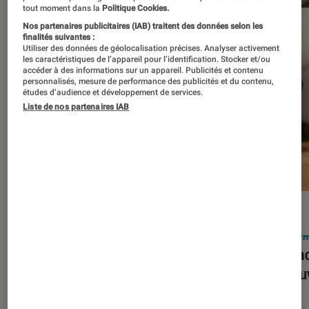
tout moment dans la
Politique Cookies.
Nos partenaires publicitaires (IAB) traitent des données selon les
finalités suivantes :
Utiliser des données de géolocalisation précises. Analyser activement
les caractéristiques de l’appareil pour l’identification. Stocker et/ou
accéder à des informations sur un appareil. Publicités et contenu
personnalisés, mesure de performance des publicités et du contenu,
études d’audience et développement de services.
Liste de nos partenaires IAB
ACTU
ACTU
Smartphones
•
03 mar. 2026
Infor
Apple lance l’iPhone 17e et vient
Le Mac
corriger tous les défauts de son
découv
prédécesseur