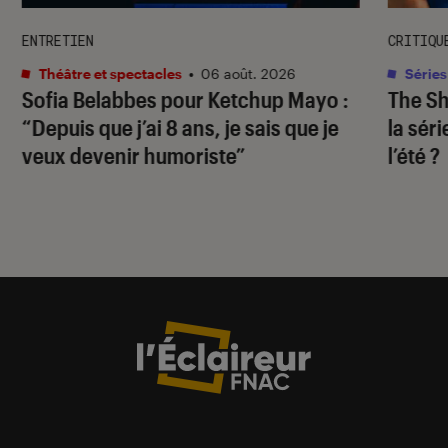
ENTRETIEN
CRITIQU
Théâtre et spectacles
•
06 août. 2026
Séries
Sofia Belabbes pour
Ketchup Mayo
:
The S
“Depuis que j’ai 8 ans, je sais que je
la sér
veux devenir humoriste”
l’été ?