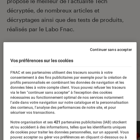
propose le meilleur de l’actualité Tech
décryptée, de nombreux articles et
décryptages ainsi que des tests de produits,
réalisés par le Labo Fnac.
Continuer sans accepter
Autour de ce sujet
Vos préférences sur les cookies
Apple
Intelligence artificielle
Android
Test
FNAC et ses partenaires utilisent des traceurs soumis à votre
consentement à des fins publicitaires par exemple pour la création de
profils personnalisés en combinant les données de navigation et les
données liées à votre compte client. Vous pouvez refuser les traceurs
via le lien "continuer sans accepter" à l’exception des cookies
nécessaires au fonctionnement optimal de nos services notamment
l’aide dans votre navigation sur notre catalogue et la personnalisation
À la une
des contenus, l’analyse des performances de notre site, et pour
sécuriser vos transactions.
Notre organisation et ses
421
partenaires publicitaires (IAB) stockent
et/ou accèdent à des informations, telles que les identifiants uniques
de cookies pour traiter les données personnelles, sur un appareil. Vous
pouvez accepter ou gérer vos préférences en cliquant ci-dessous ou à