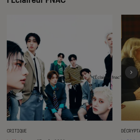
l'Éclaireur fnac">
CRITIQUE
DÉCRYPT