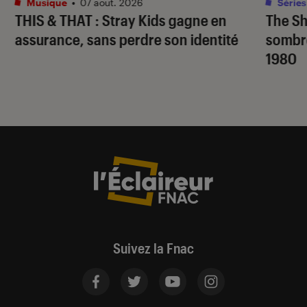
Musique
•
07 août. 2026
Séries
THIS & THAT
: Stray Kids gagne en
The S
assurance, sans perdre son identité
sombr
1980
Suivez la Fnac