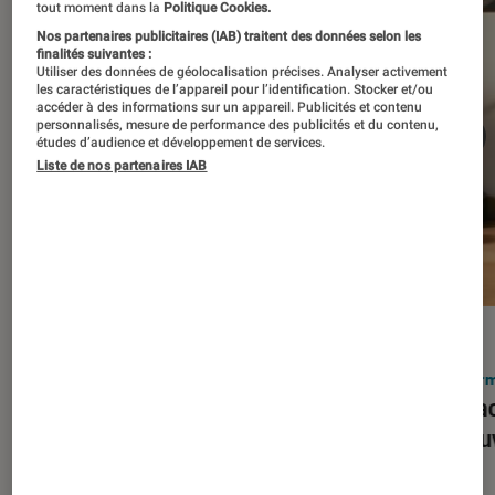
tout moment dans la
Politique Cookies.
Nos partenaires publicitaires (IAB) traitent des données selon les
finalités suivantes :
Utiliser des données de géolocalisation précises. Analyser activement
les caractéristiques de l’appareil pour l’identification. Stocker et/ou
accéder à des informations sur un appareil. Publicités et contenu
personnalisés, mesure de performance des publicités et du contenu,
études d’audience et développement de services.
Liste de nos partenaires IAB
ACTU
ACTU
Smartphones
•
03 mar. 2026
Infor
Apple lance l’iPhone 17e et vient
Le Mac
corriger tous les défauts de son
découv
prédécesseur