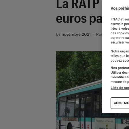
La RATP con
Vos préfé
euros par la 
FNAC et ses
exemple pou
liées à votr
des cookies
07 novembre 2021
・
Par
Kesso Diallo
sur notre c
sécuriser vo
Notre organ
telles que l
pouvez acce
Nos partenai
Utiliser des
l’identifica
mesure de p
Liste de no
GÉRER ME