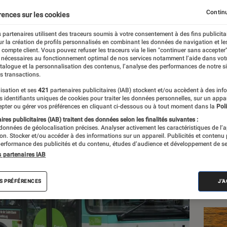
damnée à une amende d
Continu
rences sur les cookies
CNIL
 partenaires utilisent des traceurs soumis à votre consentement à des fins publicita
r la création de profils personnalisés en combinant les données de navigation et l
e compte client. Vous pouvez refuser les traceurs via le lien "continuer sans accepter"
 nécessaires au fonctionnement optimal de nos services notamment l’aide dans vot
atalogue et la personnalisation des contenus, l’analyse des performances de notre si
s transactions.
isation et ses
421
partenaires publicitaires (IAB) stockent et/ou accèdent à des inf
es identifiants uniques de cookies pour traiter les données personnelles, sur un appa
Les
pter ou gérer vos préférences en cliquant ci-dessous ou à tout moment dans la
Poli
res publicitaires (IAB) traitent des données selon les finalités suivantes :
 données de géolocalisation précises. Analyser activement les caractéristiques de l’
tion. Stocker et/ou accéder à des informations sur un appareil. Publicités et contenu
erformance des publicités et du contenu, études d’audience et développement de se
s partenaires IAB
S PRÉFÉRENCES
J'