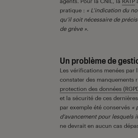
agents. Pour la CNIL, la
RATP
a
pratique :
« L’indication du no
qu’il soit nécessaire de précis
de grève »
.
Un problème de gesti
Les vérifications menées par 
constater des manquements re
protection des données (RGP
et la sécurité de ces dernière
par exemple été conservés
« 
d’avancement pour lesquels ils
ne devrait en aucun cas dépas