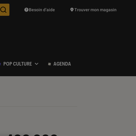
Besoin d’aide
Trouver mon magasin
Des suggestions de produits vont vous être proposées pendant vo
POP CULTURE
AGENDA