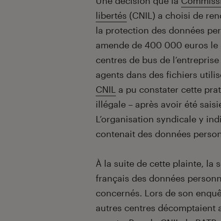
Introduction
Une décision que la
Commissio
libertés
(CNIL) a choisi de rend
la protection des données per
amende de 400 000 euros le 4
centres de bus de l’entrepris
agents dans des fichiers utili
CNIL
a pu constater cette pra
illégale – après avoir été sai
L’organisation syndicale y ind
contenait des données person
À la suite de cette plainte, l
français des données personne
concernés. Lors de son enquêt
autres centres décomptaient 