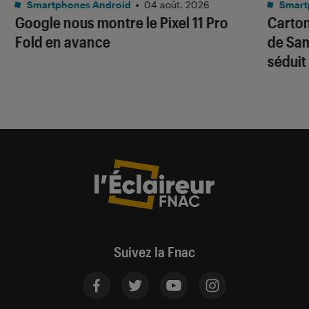
Smartphones Android
•
04 août. 2026
Smart
Google nous montre le Pixel 11 Pro
Carton
Fold en avance
de Sam
séduit
Suivez la Fnac