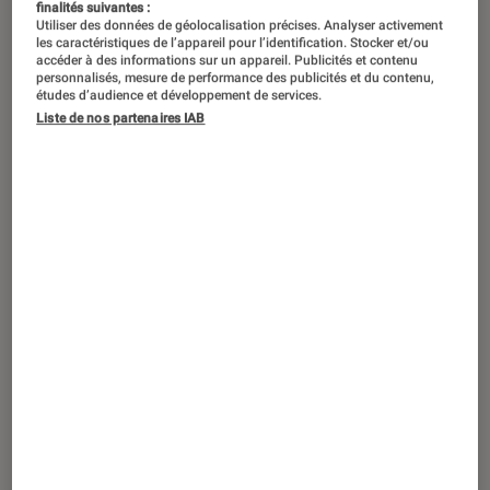
finalités suivantes :
Utiliser des données de géolocalisation précises. Analyser activement
les caractéristiques de l’appareil pour l’identification. Stocker et/ou
accéder à des informations sur un appareil. Publicités et contenu
personnalisés, mesure de performance des publicités et du contenu,
études d’audience et développement de services.
Liste de nos partenaires IAB
ACTU
Objets connectés
•
17 jan. 2023
Selon un développeur, Google serait en
train de concevoir ses propres AirTag