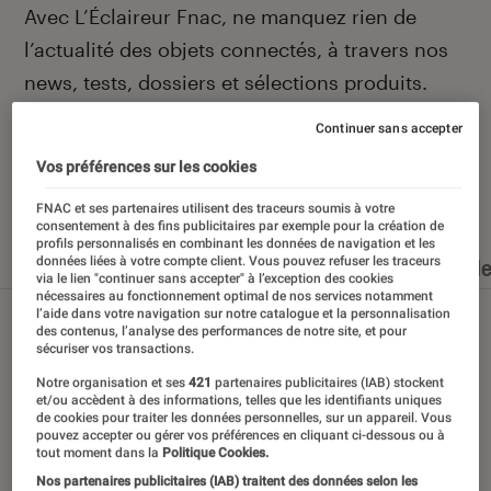
Introduction
Avec L’Éclaireur Fnac, ne manquez rien de
l’actualité des objets connectés, à travers nos
news, tests, dossiers et sélections produits.
Continuer sans accepter
Vos préférences sur les cookies
Nos derniers contenus
FNAC et ses partenaires utilisent des traceurs soumis à votre
consentement à des fins publicitaires par exemple pour la création de
profils personnalisés en combinant les données de navigation et les
données liées à votre compte client. Vous pouvez refuser les traceurs
Tout
Articles
Dossiers
Sélections et guid
via le lien "continuer sans accepter" à l’exception des cookies
nécessaires au fonctionnement optimal de nos services notamment
l’aide dans votre navigation sur notre catalogue et la personnalisation
des contenus, l’analyse des performances de notre site, et pour
sécuriser vos transactions.
Notre organisation et ses
421
partenaires publicitaires (IAB) stockent
et/ou accèdent à des informations, telles que les identifiants uniques
de cookies pour traiter les données personnelles, sur un appareil. Vous
pouvez accepter ou gérer vos préférences en cliquant ci-dessous ou à
tout moment dans la
Politique Cookies.
Nos partenaires publicitaires (IAB) traitent des données selon les