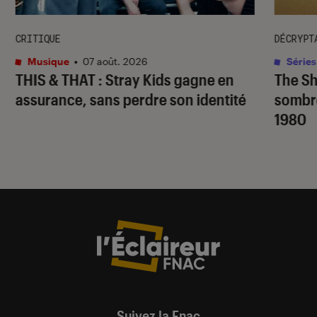
CRITIQUE
DÉCRYPT
Musique
•
07 août. 2026
Séries
THIS & THAT
: Stray Kids gagne en
The S
assurance, sans perdre son identité
sombr
1980
Suivez la Fnac