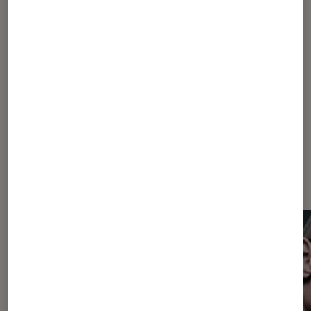
1
...
20
...
29
30
31
32
33
...
40
45
55
80
130
...
134
Les plus lus dans Objets connectés