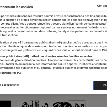
Continu
rences sur les cookies
 partenaires utilisent des traceurs soumis à votre consentement à des fins publicita
r la création de profils personnalisés en combinant les données de navigation et l
e compte client. Vous pouvez refuser les traceurs via le lien "continuer sans accepter"
 nécessaires au fonctionnement optimal de nos services notamment l’aide dans vot
uez rien de l’actualité des objets
atalogue et la personnalisation des contenus, l’analyse des performances de notre si
s transactions.
 tests, dossiers et sélections produits.
isation et ses
421
partenaires publicitaires (IAB) stockent et/ou accèdent à des inf
es identifiants uniques de cookies pour traiter les données personnelles, sur un appa
pter ou gérer vos préférences en cliquant ci-dessous ou à tout moment dans la
Poli
res publicitaires (IAB) traitent des données selon les finalités suivantes :
 données de géolocalisation précises. Analyser activement les caractéristiques de l’
tion. Stocker et/ou accéder à des informations sur un appareil. Publicités et contenu
erformance des publicités et du contenu, études d’audience et développement de se
s
s partenaires IAB
Sélections et guides
Tests
S PRÉFÉRENCES
J'