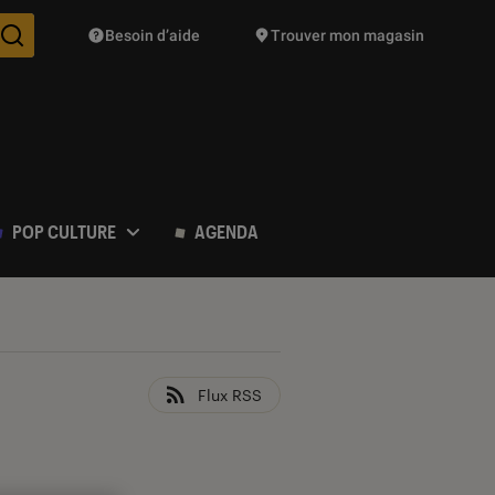
Besoin d’aide
Trouver mon magasin
Des suggestions de produits vont vous être proposées pendant vo
POP CULTURE
AGENDA
Flux RSS