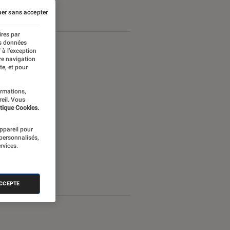
er sans accepter
ires par
es données
 à l’exception
re navigation
te, et pour
ormations,
reil. Vous
tique Cookies.
appareil pour
 personnalisés,
rvices.
ACCEPTE