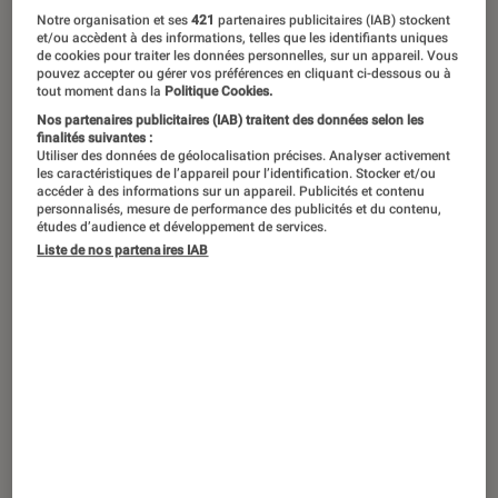
©Apple
Notre organisation et ses
421
partenaires publicitaires (IAB) stockent
et/ou accèdent à des informations, telles que les identifiants uniques
de cookies pour traiter les données personnelles, sur un appareil. Vous
pouvez accepter ou gérer vos préférences en cliquant ci-dessous ou à
Apple ne pouvait décemment pas
tout moment dans la
Politique Cookies.
conclure sa conférence de rentrée
Nos partenaires publicitaires (IAB) traitent des données selon les
finalités suivantes :
annuelle sans célébrer comme il se
Utiliser des données de géolocalisation précises. Analyser activement
les caractéristiques de l’appareil pour l’identification. Stocker et/ou
doit le dixième anniversaire de sa
accéder à des informations sur un appareil. Publicités et contenu
personnalisés, mesure de performance des publicités et du contenu,
montre connectée.
études d’audience et développement de services.
Liste de nos partenaires IAB
Introduction
Une montre qui, étonnamment, ne
s’accompagne pas cette année d’une Apple
Watch Ultra 3, mais qui permet de laisser plus
de place à l’inattendu nouveau
casque AirPods
Max
présenté ce soir par
Apple
.