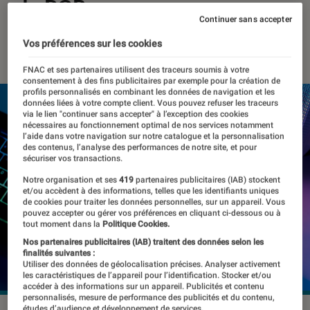
du RGB
Continuer sans accepter
13 février 2023
・
Par
Benjamin Logerot
Vos préférences sur les cookies
FNAC et ses partenaires utilisent des traceurs soumis à votre
consentement à des fins publicitaires par exemple pour la création de
profils personnalisés en combinant les données de navigation et les
données liées à votre compte client. Vous pouvez refuser les traceurs
via le lien "continuer sans accepter" à l’exception des cookies
nécessaires au fonctionnement optimal de nos services notamment
l’aide dans votre navigation sur notre catalogue et la personnalisation
des contenus, l’analyse des performances de notre site, et pour
sécuriser vos transactions.
Notre organisation et ses
419
partenaires publicitaires (IAB) stockent
et/ou accèdent à des informations, telles que les identifiants uniques
de cookies pour traiter les données personnelles, sur un appareil. Vous
pouvez accepter ou gérer vos préférences en cliquant ci-dessous ou à
tout moment dans la
Politique Cookies.
Nos partenaires publicitaires (IAB) traitent des données selon les
finalités suivantes :
Utiliser des données de géolocalisation précises. Analyser activement
les caractéristiques de l’appareil pour l’identification. Stocker et/ou
accéder à des informations sur un appareil. Publicités et contenu
personnalisés, mesure de performance des publicités et du contenu,
études d’audience et développement de services.