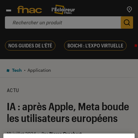
Trouv
De
NOS GUIDES DE L'ÉTÉ
BOICHI : L'EXPO VIRTUELLE
Tech
Application
ACTU
IA : après Apple, Meta boude
les utilisateurs européens
19 juillet 2024
・
Par
Pierre Crochart