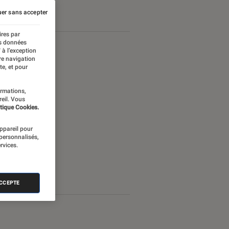
er sans accepter
ires par
es données
 à l’exception
re navigation
te, et pour
ormations,
reil. Vous
tique Cookies.
appareil pour
 personnalisés,
rvices.
ACCEPTE