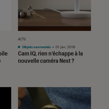
ACTU
Objets connectés
•
01 jan. 2018
ile
Cam IQ, rien n’échappe à la
e
nouvelle caméra Nest ?
b