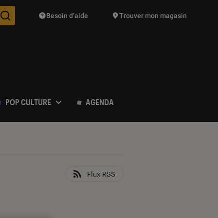
Besoin d’aide
Trouver mon magasin
Des suggestions de produits vont vous être proposées pendant vo
POP CULTURE
AGENDA
Flux RSS