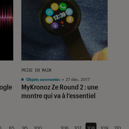
PRISE EN MAIN
Objets connectés
•
27 déc. 2017
ogle
MyKronoz Ze Round 2 : une
montre qui va à l’essentiel
0
85
95
100
...
106
107
108
109
110