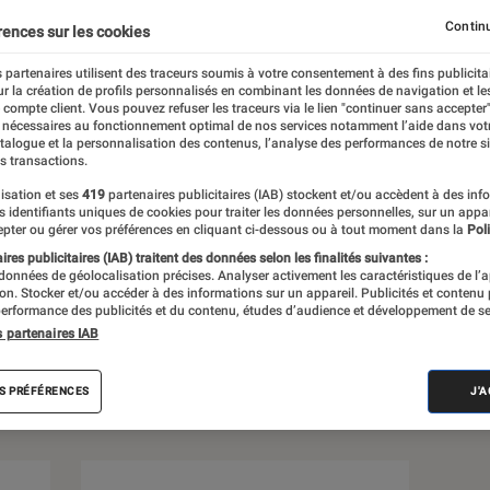
Continu
rences sur les cookies
 partenaires utilisent des traceurs soumis à votre consentement à des fins publicita
r la création de profils personnalisés en combinant les données de navigation et l
e compte client. Vous pouvez refuser les traceurs via le lien "continuer sans accepter"
 nécessaires au fonctionnement optimal de nos services notamment l’aide dans vot
uez rien de l’actualité des objets
atalogue et la personnalisation des contenus, l’analyse des performances de notre si
s transactions.
 tests, dossiers et sélections produits.
isation et ses
419
partenaires publicitaires (IAB) stockent et/ou accèdent à des inf
es identifiants uniques de cookies pour traiter les données personnelles, sur un appa
pter ou gérer vos préférences en cliquant ci-dessous ou à tout moment dans la
Poli
res publicitaires (IAB) traitent des données selon les finalités suivantes :
 données de géolocalisation précises. Analyser activement les caractéristiques de l’
tion. Stocker et/ou accéder à des informations sur un appareil. Publicités et contenu
erformance des publicités et du contenu, études d’audience et développement de se
s
s partenaires IAB
Sélections et guides
Tests
S PRÉFÉRENCES
J'