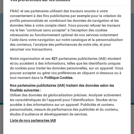
FNAC et ses partenaires utilisent des traceurs soumis à votre
consentement à des fins publicitaires par exemple pour la création de
profils personnalisés en combinant les données de navigation et les
données liées à votre compte client. Vous pouvez refuser les traceurs
via le lien "continuer sans accepter" à l’exception des cookies
nécessaires au fonctionnement optimal de nos services notamment
l’aide dans votre navigation sur notre catalogue et la personnalisation
des contenus, l’analyse des performances de notre site, et pour
sécuriser vos transactions.
Notre organisation et ses
421
partenaires publicitaires (IAB) stockent
et/ou accèdent à des informations, telles que les identifiants uniques
de cookies pour traiter les données personnelles, sur un appareil. Vous
pouvez accepter ou gérer vos préférences en cliquant ci-dessous ou à
tout moment dans la
Politique Cookies.
Nos partenaires publicitaires (IAB) traitent des données selon les
finalités suivantes :
Utiliser des données de géolocalisation précises. Analyser activement
les caractéristiques de l’appareil pour l’identification. Stocker et/ou
accéder à des informations sur un appareil. Publicités et contenu
personnalisés, mesure de performance des publicités et du contenu,
études d’audience et développement de services.
Liste de nos partenaires IAB
Grand-messe de l’innovation
technologie, le CES permet d’avoir un