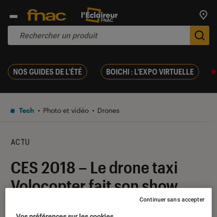
Trouv
De
NOS GUIDES DE L'ÉTÉ
BOICHI : L'EXPO VIRTUELLE
Tech
Photo et vidéo
Drones
ACTU
CES 2018 – Le drone taxi
Volocopter fait son show
Continuer sans accepter
12 janvier 2018
・
Par
Thomas Estimbre
Vos préférences sur les cookies