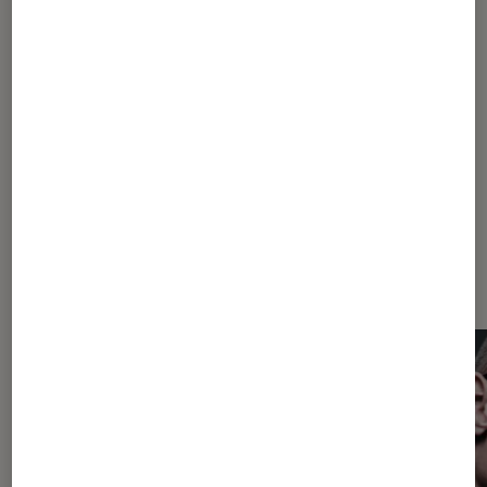
1
...
10
60
85
95
100
...
104
105
106
107
108
...
120
...
134
Les plus lus dans Objets connectés