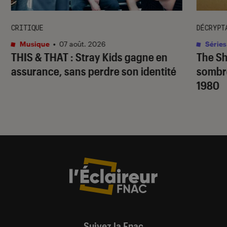
CRITIQUE
DÉCRYPT
Musique
•
07 août. 2026
Séries
THIS & THAT
: Stray Kids gagne en
The S
assurance, sans perdre son identité
sombr
1980
Suivez la Fnac