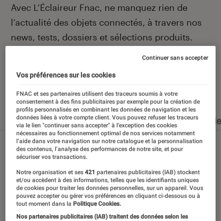
Introduction
Avec L’Éclaireur Fnac, ne manquez rien de
l’actualité des objets connectés, à travers nos
news, tests, dossiers et sélections produits.
Continuer sans accepter
Vos préférences sur les cookies
Nos derniers contenus
FNAC et ses partenaires utilisent des traceurs soumis à votre
consentement à des fins publicitaires par exemple pour la création de
profils personnalisés en combinant les données de navigation et les
données liées à votre compte client. Vous pouvez refuser les traceurs
Tout
Articles
Dossiers
Sélections et guid
via le lien "continuer sans accepter" à l’exception des cookies
nécessaires au fonctionnement optimal de nos services notamment
l’aide dans votre navigation sur notre catalogue et la personnalisation
des contenus, l’analyse des performances de notre site, et pour
sécuriser vos transactions.
Notre organisation et ses
421
partenaires publicitaires (IAB) stockent
et/ou accèdent à des informations, telles que les identifiants uniques
de cookies pour traiter les données personnelles, sur un appareil. Vous
pouvez accepter ou gérer vos préférences en cliquant ci-dessous ou à
tout moment dans la
Politique Cookies.
Nos partenaires publicitaires (IAB) traitent des données selon les