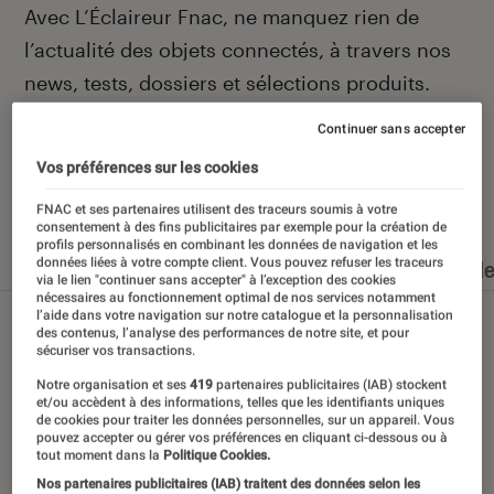
Introduction
Avec L’Éclaireur Fnac, ne manquez rien de
l’actualité des objets connectés, à travers nos
news, tests, dossiers et sélections produits.
Continuer sans accepter
Vos préférences sur les cookies
Nos derniers contenus
FNAC et ses partenaires utilisent des traceurs soumis à votre
consentement à des fins publicitaires par exemple pour la création de
profils personnalisés en combinant les données de navigation et les
données liées à votre compte client. Vous pouvez refuser les traceurs
Tout
Articles
Dossiers
Sélections et guid
via le lien "continuer sans accepter" à l’exception des cookies
nécessaires au fonctionnement optimal de nos services notamment
l’aide dans votre navigation sur notre catalogue et la personnalisation
des contenus, l’analyse des performances de notre site, et pour
sécuriser vos transactions.
Notre organisation et ses
419
partenaires publicitaires (IAB) stockent
et/ou accèdent à des informations, telles que les identifiants uniques
de cookies pour traiter les données personnelles, sur un appareil. Vous
pouvez accepter ou gérer vos préférences en cliquant ci-dessous ou à
tout moment dans la
Politique Cookies.
Nos partenaires publicitaires (IAB) traitent des données selon les