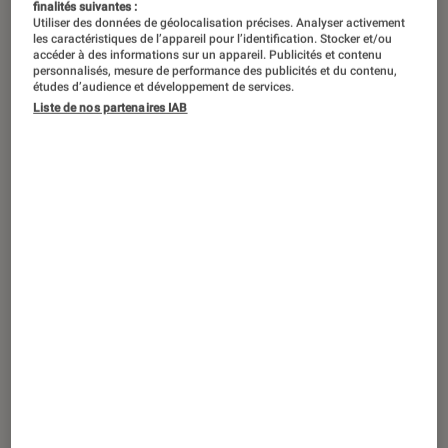
finalités suivantes :
Utiliser des données de géolocalisation précises. Analyser activement
les caractéristiques de l’appareil pour l’identification. Stocker et/ou
accéder à des informations sur un appareil. Publicités et contenu
personnalisés, mesure de performance des publicités et du contenu,
études d’audience et développement de services.
Liste de nos partenaires IAB
ACTU
Maison connectée
•
17 jan. 2019
Bon plan : le pack Google Home Mini +
Chromecast + Philips Hue White &
Colors à 199,99 euros