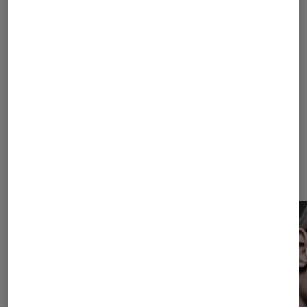
1
...
30
50
...
93
94
95
96
97
...
110
120
...
134
Les plus lus dans Objets connectés