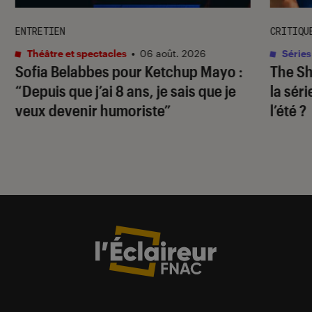
ENTRETIEN
CRITIQU
Théâtre et spectacles
•
06 août. 2026
Séries
Sofia Belabbes pour
Ketchup Mayo
:
The S
“Depuis que j’ai 8 ans, je sais que je
la sér
veux devenir humoriste”
l’été ?