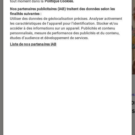
tout moment dans la
Politique Cookies.
Nos partenaires publicitaires (IAB) traitent des données selon les
finalités suivantes :
Utiliser des données de géolocalisation précises. Analyser activement
les caractéristiques de l’appareil pour l’identification. Stocker et/ou
accéder à des informations sur un appareil. Publicités et contenu
personnalisés, mesure de performance des publicités et du contenu,
études d’audience et développement de services.
Liste de nos partenaires IAB
SÉLECTION
ACTU
Séries
•
22 avr. 2026
Séries
Les 100 meilleures séries de tous les
Eupho
temps : le classement ultime
Levins