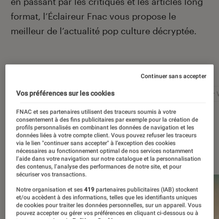
en passant par les critiques et les articles long
format, l’Éclaireur Fnac vous propose le
meilleur de l’actualité pop culture décryptée.
Autour de ce sujet
Continuer sans accepter
Vos préférences sur les cookies
Netflix
Marvel
Nintendo
Disney+
Star 
FNAC et ses partenaires utilisent des traceurs soumis à votre
consentement à des fins publicitaires par exemple pour la création de
profils personnalisés en combinant les données de navigation et les
données liées à votre compte client. Vous pouvez refuser les traceurs
via le lien "continuer sans accepter" à l’exception des cookies
À la une
nécessaires au fonctionnement optimal de nos services notamment
l’aide dans votre navigation sur notre catalogue et la personnalisation
des contenus, l’analyse des performances de notre site, et pour
sécuriser vos transactions.
Notre organisation et ses
419
partenaires publicitaires (IAB) stockent
et/ou accèdent à des informations, telles que les identifiants uniques
de cookies pour traiter les données personnelles, sur un appareil. Vous
pouvez accepter ou gérer vos préférences en cliquant ci-dessous ou à