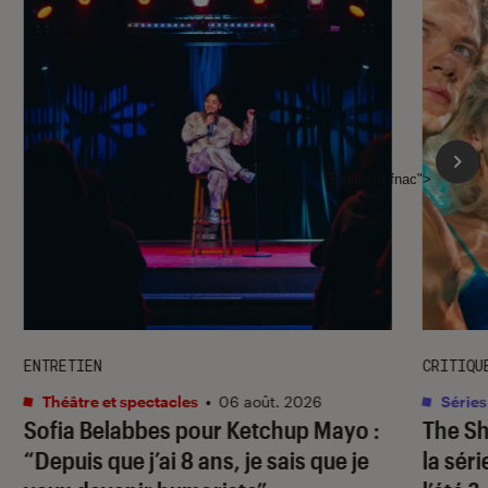
l'Éclaireur fnac">
ENTRETIEN
CRITIQU
Théâtre et spectacles
•
06 août. 2026
Séries
Sofia Belabbes pour
Ketchup Mayo
:
The S
“Depuis que j’ai 8 ans, je sais que je
la sér