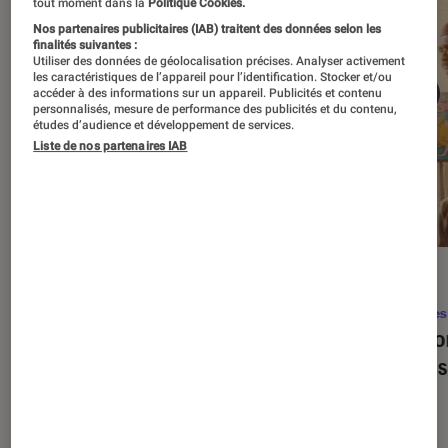
tout moment dans la
Politique Cookies.
Nos partenaires publicitaires (IAB) traitent des données selon les
finalités suivantes :
Utiliser des données de géolocalisation précises. Analyser activement
les caractéristiques de l’appareil pour l’identification. Stocker et/ou
accéder à des informations sur un appareil. Publicités et contenu
personnalisés, mesure de performance des publicités et du contenu,
études d’audience et développement de services.
Liste de nos partenaires IAB
SÉLECTION
ACTU
Séries
•
22 avr. 2026
Séries
Les 100 meilleures séries de tous les
Eupho
temps : le classement ultime
Levins