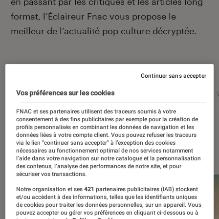
en passant par les critiques et les articles long
format, l’Éclaireur Fnac vous propose le
meilleur de l’actualité pop culture décryptée.
Autour de ce sujet
Continuer sans accepter
Vos préférences sur les cookies
Netflix
Marvel
Nintendo
Disney+
Star 
FNAC et ses partenaires utilisent des traceurs soumis à votre
consentement à des fins publicitaires par exemple pour la création de
profils personnalisés en combinant les données de navigation et les
données liées à votre compte client. Vous pouvez refuser les traceurs
via le lien "continuer sans accepter" à l’exception des cookies
À la une
nécessaires au fonctionnement optimal de nos services notamment
l’aide dans votre navigation sur notre catalogue et la personnalisation
des contenus, l’analyse des performances de notre site, et pour
sécuriser vos transactions.
Notre organisation et ses
421
partenaires publicitaires (IAB) stockent
et/ou accèdent à des informations, telles que les identifiants uniques
de cookies pour traiter les données personnelles, sur un appareil. Vous
pouvez accepter ou gérer vos préférences en cliquant ci-dessous ou à