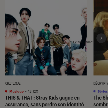
l'Éclaireur fnac">
CRITIQUE
DÉCRYPT
Musique
•
12H20
Séries
THIS & THAT
: Stray Kids gagne en
The S
assurance, sans perdre son identité
sombr