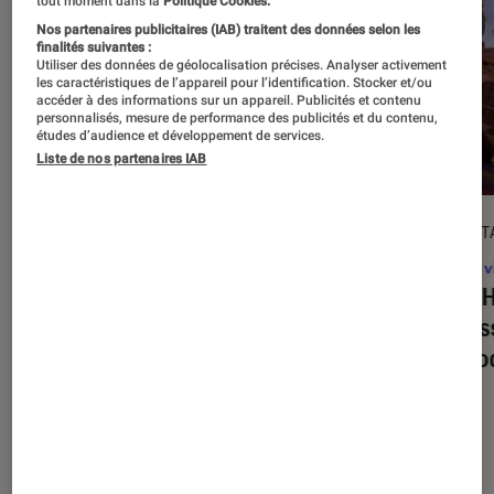
tout moment dans la
Politique Cookies.
Nos partenaires publicitaires (IAB) traitent des données selon les
finalités suivantes :
Utiliser des données de géolocalisation précises. Analyser activement
les caractéristiques de l’appareil pour l’identification. Stocker et/ou
accéder à des informations sur un appareil. Publicités et contenu
personnalisés, mesure de performance des publicités et du contenu,
études d’audience et développement de services.
Liste de nos partenaires IAB
DÉCRYPTAGE
DÉCRYPT
Jeux vidéo
•
16 juil. 2025
Jeux v
Super Mario Party Jamboree +
Tony H
Jamboree TV
: quelles sont les
on res
nouveautés propres à la version
de mo
Switch 2 ?