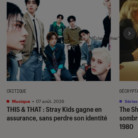
l'Éclaireur fnac">
CRITIQUE
DÉCRYPT
Musique
•
07 août. 2026
Séries
THIS & THAT
: Stray Kids gagne en
The S
assurance, sans perdre son identité
sombr
1980