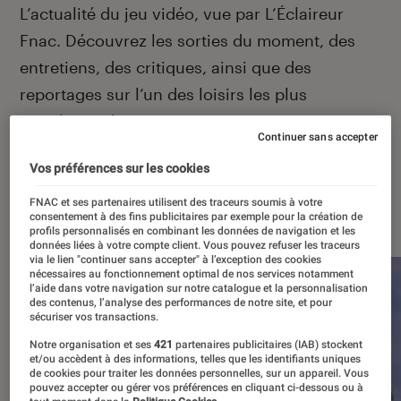
Introduction
L’actualité du jeu vidéo, vue par L’Éclaireur
Fnac. Découvrez les sorties du moment, des
entretiens, des critiques, ainsi que des
reportages sur l’un des loisirs les plus
populaires de France.
Continuer sans accepter
Vos préférences sur les cookies
FNAC et ses partenaires utilisent des traceurs soumis à votre
À la une
consentement à des fins publicitaires par exemple pour la création de
profils personnalisés en combinant les données de navigation et les
données liées à votre compte client. Vous pouvez refuser les traceurs
via le lien "continuer sans accepter" à l’exception des cookies
nécessaires au fonctionnement optimal de nos services notamment
l’aide dans votre navigation sur notre catalogue et la personnalisation
des contenus, l’analyse des performances de notre site, et pour
sécuriser vos transactions.
Notre organisation et ses
421
partenaires publicitaires (IAB) stockent
et/ou accèdent à des informations, telles que les identifiants uniques
de cookies pour traiter les données personnelles, sur un appareil. Vous
pouvez accepter ou gérer vos préférences en cliquant ci-dessous ou à