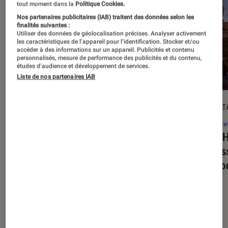
tout moment dans la
Politique Cookies.
Nos partenaires publicitaires (IAB) traitent des données selon les
finalités suivantes :
Utiliser des données de géolocalisation précises. Analyser activement
les caractéristiques de l’appareil pour l’identification. Stocker et/ou
accéder à des informations sur un appareil. Publicités et contenu
personnalisés, mesure de performance des publicités et du contenu,
études d’audience et développement de services.
Liste de nos partenaires IAB
DÉCRYPTAGE
DÉCRYPT
Jeux vidéo
•
16 juil. 2025
Jeux v
Super Mario Party Jamboree +
Tony H
Jamboree TV
: quelles sont les
on res
nouveautés propres à la version
de mo
Switch 2 ?