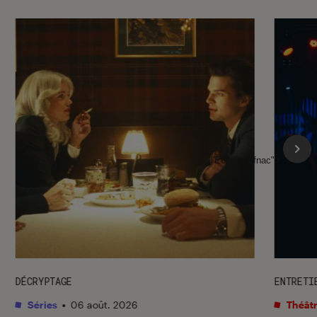
l'Éclaireur fnac">
DÉCRYPTAGE
ENTRETI
Séries
•
06 août. 2026
Théâtr