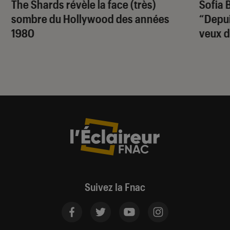
The Shards
révèle la face (très)
Sofia 
sombre du Hollywood des années
“Depuis
1980
veux d
Suivez la Fnac