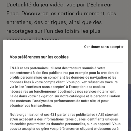
Introduction
L’actualité du jeu vidéo, vue par L’Éclaireur
Fnac. Découvrez les sorties du moment, des
entretiens, des critiques, ainsi que des
reportages sur l’un des loisirs les plus
populaires de France.
Continuer sans accepter
Vos préférences sur les cookies
À la une
FNAC et ses partenaires utilisent des traceurs soumis à votre
consentement à des fins publicitaires par exemple pour la création de
profils personnalisés en combinant les données de navigation et les
données liées à votre compte client. Vous pouvez refuser les traceurs
via le lien "continuer sans accepter" à l’exception des cookies
nécessaires au fonctionnement optimal de nos services notamment
l’aide dans votre navigation sur notre catalogue et la personnalisation
des contenus, l’analyse des performances de notre site, et pour
sécuriser vos transactions.
Notre organisation et ses
421
partenaires publicitaires (IAB) stockent
et/ou accèdent à des informations, telles que les identifiants uniques
de cookies pour traiter les données personnelles, sur un appareil. Vous
pouvez accepter ou gérer vos préférences en cliquant ci-dessous ou à