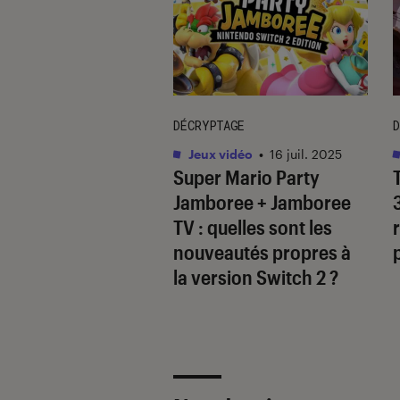
DÉCRYPTAGE
D
vidéo
•
09 avr. 2025
Jeux vidéo
•
16 juil. 2025
’
inZOI
: que vaut
Super Mario Party
oproclamé “Sims-
Jamboree + Jamboree
” ?
TV
: quelles sont les
nouveautés propres à
la version Switch 2 ?