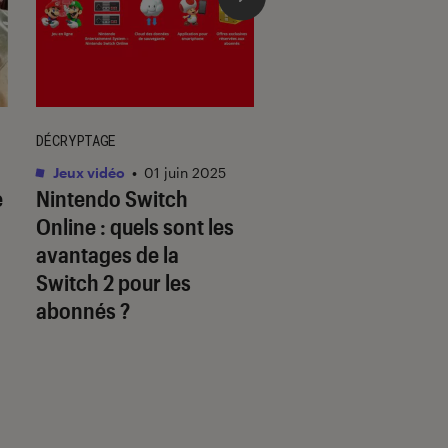
DÉCRYPTAGE
DÉCRYPTAGE
Jeux vidéo
•
01 juin 2025
Jeux vidéo
•
30 mai.
e
Nintendo Switch
Les jeux Disney so
Online : quels sont les
à la hauteur des
avantages de la
licences originale
Switch 2 pour les
abonnés ?