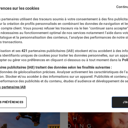
Jeux Vidéo PC
Continu
rences sur les cookies
 partenaires utilisent des traceurs soumis à votre consentement à des fins publicita
r la création de profils personnalisés en combinant les données de navigation et l
e compte client. Vous pouvez refuser les traceurs via le lien "continuer sans accepter"
 nécessaires au fonctionnement optimal de nos services notamment l’aide dans vot
par L’Éclaireur Fnac. Découvrez les sorties du
atalogue et la personnalisation des contenus, l’analyse des performances de notre si
s transactions.
itiques, ainsi que des reportages sur l’un
isation et ses
421
partenaires publicitaires (IAB) stockent et/ou accèdent à des inf
s de France.
es identifiants uniques de cookies pour traiter les données personnelles, sur un appa
pter ou gérer vos préférences en cliquant ci-dessous ou à tout moment dans la
Poli
res publicitaires (IAB) traitent des données selon les finalités suivantes :
 données de géolocalisation précises. Analyser activement les caractéristiques de l’
tion. Stocker et/ou accéder à des informations sur un appareil. Publicités et contenu
erformance des publicités et du contenu, études d’audience et développement de se
s partenaires IAB
S PRÉFÉRENCES
J'