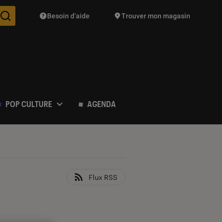
Besoin d’aide
Trouver mon magasin
Des suggestions de produits vont vous être proposées pendant vo
POP CULTURE
AGENDA
Flux RSS