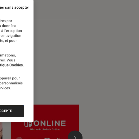
er sans accepter
ires par
es données
 à l’exception
re navigation
te, et pour
ormations,
reil. Vous
tique Cookies.
appareil pour
 personnalisés,
rvices.
ACCEPTE