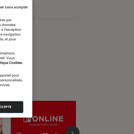
er sans accepter
ires par
es données
 à l’exception
re navigation
te, et pour
ormations,
reil. Vous
tique Cookies.
appareil pour
 personnalisés,
rvices.
ACCEPTE