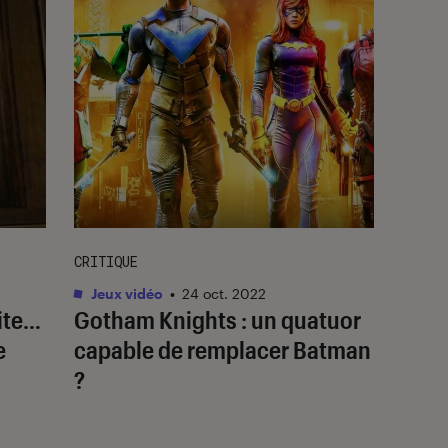
CRITIQUE
Jeux vidéo
•
24 oct. 2022
ite
…
Gotham Knights
: un quatuor
e
capable de remplacer Batman
?