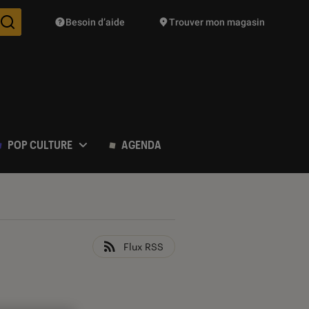
Besoin d’aide
Trouver mon magasin
Des suggestions de produits vont vous être proposées pendant vo
POP CULTURE
AGENDA
Flux RSS