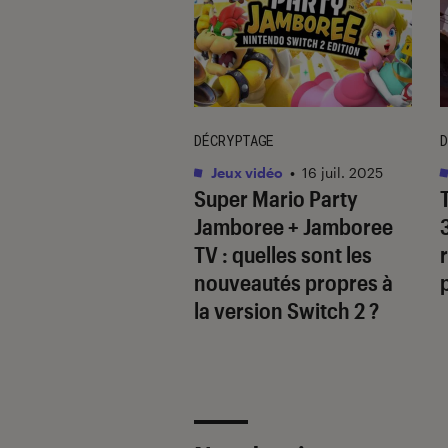
DÉCRYPTAGE
D
vidéo
•
09 avr. 2025
Jeux vidéo
•
16 juil. 2025
’
inZOI
: que vaut
Super Mario Party
oproclamé “Sims-
Jamboree + Jamboree
” ?
TV
: quelles sont les
nouveautés propres à
la version Switch 2 ?