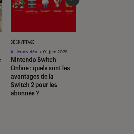
DÉCRYPTAGE
DÉCRYPTAGE
Jeux vidéo
•
01 juin 2025
Jeux vidéo
•
30 mai.
e
Nintendo Switch
Les jeux Disney so
Online : quels sont les
à la hauteur des
avantages de la
licences originale
Switch 2 pour les
abonnés ?