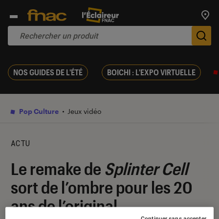
Trouv
De
NOS GUIDES DE L'ÉTÉ
BOICHI : L'EXPO VIRTUELLE
Pop Culture
Jeux vidéo
ACTU
Le remake de
Splinter Cell
sort de l’ombre pour les 20
ans de l’original
Continuer sans accepter