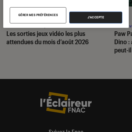
GÉRER MES PRÉFÉRENCES
SÉLECTION
ACTU
J'ACCEPTE
Jeux vidéo
•
24 juil. 2026
Jeux v
Les sorties jeux vidéo les plus
Paw Pa
attendues du mois d’août 2026
Dino
:
peut-il
Suivez la Fnac