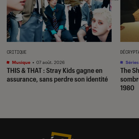
CRITIQUE
DÉCRYPT
Musique
•
07 août. 2026
Séries
THIS & THAT
: Stray Kids gagne en
The S
assurance, sans perdre son identité
sombr
1980