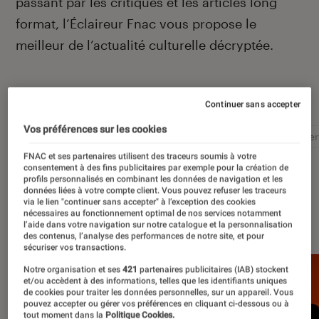
passant par les critiques et les articles long
format, l’Éclaireur Fnac vous propose le
meilleur de l’actualité culturelle décryptée.
Autour de ce sujet
Continuer sans accepter
Vos préférences sur les cookies
Littérature
Film
Roman
Album
Concer
FNAC et ses partenaires utilisent des traceurs soumis à votre
consentement à des fins publicitaires par exemple pour la création de
profils personnalisés en combinant les données de navigation et les
données liées à votre compte client. Vous pouvez refuser les traceurs
via le lien "continuer sans accepter" à l’exception des cookies
nécessaires au fonctionnement optimal de nos services notamment
À la une
l’aide dans votre navigation sur notre catalogue et la personnalisation
des contenus, l’analyse des performances de notre site, et pour
sécuriser vos transactions.
Notre organisation et ses
421
partenaires publicitaires (IAB) stockent
et/ou accèdent à des informations, telles que les identifiants uniques
de cookies pour traiter les données personnelles, sur un appareil. Vous
pouvez accepter ou gérer vos préférences en cliquant ci-dessous ou à
tout moment dans la
Politique Cookies.