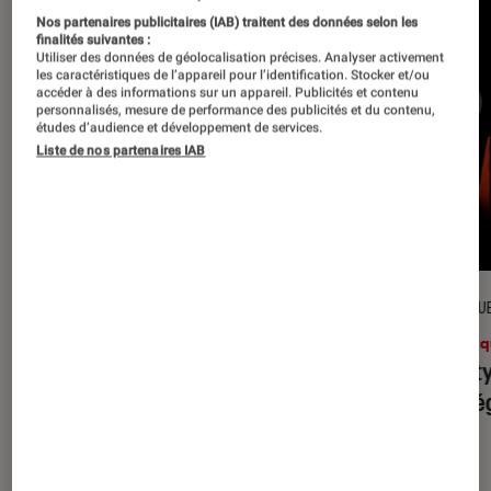
Nos partenaires publicitaires (IAB) traitent des données selon les
finalités suivantes :
Utiliser des données de géolocalisation précises. Analyser activement
les caractéristiques de l’appareil pour l’identification. Stocker et/ou
accéder à des informations sur un appareil. Publicités et contenu
personnalisés, mesure de performance des publicités et du contenu,
études d’audience et développement de services.
Liste de nos partenaires IAB
CRITIQUE
CRITIQU
Musique
•
31 juil. 2026
Musiq
Petal
: l’album le plus sombre
Realit
d’Ariana Grande ?
leur l