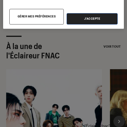
2026
GÉRER MES PRÉFÉRENCES
J'ACCEPTE
À la une de
VOIR TOUT
l'Éclaireur FNAC
l'Éclaireur fnac">