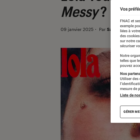
Messy
?
Vos préfé
FNAC et ses
exemple pou
09 janvier 2025
・
Par
Sarah Dupont
liées à votr
des cookies
sur notre c
sécuriser vo
Notre organ
telles que l
pouvez acce
Nos partenai
Utiliser des
l’identifica
mesure de p
Liste de no
GÉRER ME