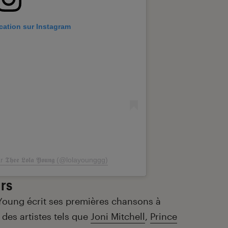
ication sur Instagram
𝖊𝖊 𝕷𝖔𝖑𝖆 𝖄𝖔𝖚𝖓𝖌 (@lolayounggg)
rs
Young écrit ses premières chansons à
 des artistes tels que
Joni Mitchell
,
Prince