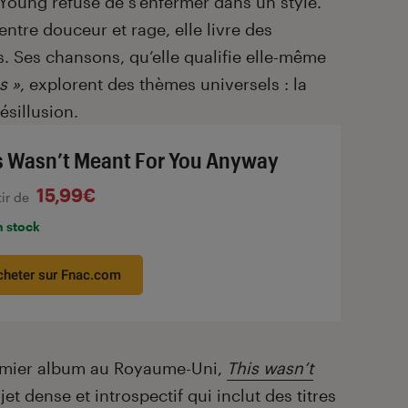
a Young refuse de s’enfermer dans un style.
entre douceur et rage, elle livre des
. Ses chansons, qu’elle qualifie elle-même
s »
, explorent des thèmes universels : la
ésillusion.
s Wasn’t Meant For You Anyway
15,99€
tir de
n stock
cheter sur Fnac.com
premier album au Royaume-Uni,
This wasn’t
jet dense et introspectif qui inclut des titres