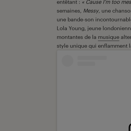
entêtant :
« Cause I’m too mess
semaines,
Messy
, une chanson
une bande-son incontournable 
Lola Young, jeune londonienn
montantes de la
musique
alte
style unique qui enflamment l