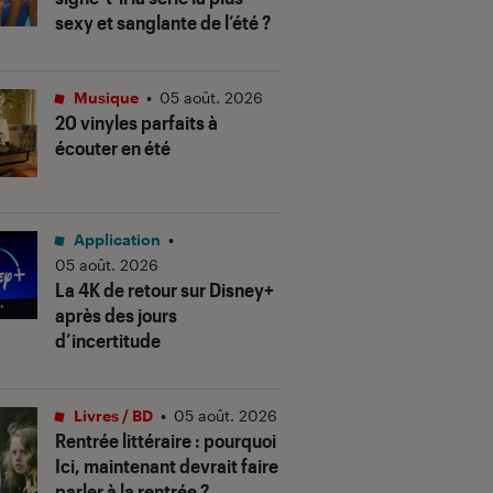
sexy et sanglante de l’été ?
Musique
•
05 août. 2026
20 vinyles parfaits à
écouter en été
Application
•
05 août. 2026
La 4K de retour sur Disney+
après des jours
d’incertitude
Livres / BD
•
05 août. 2026
Rentrée littéraire : pourquoi
Ici, maintenant devrait faire
parler à la rentrée ?