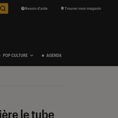
Besoin d’aide
Trouver mon magasin
Des suggestions de produits vont vous être proposées pendant vo
POP CULTURE
AGENDA
ière le tube