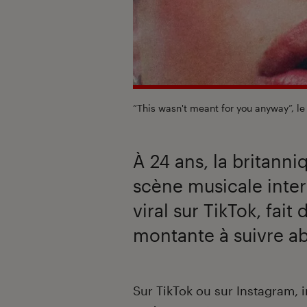
“This wasn't meant for you anyway”, l
À 24 ans, la britann
scène musicale inte
viral sur TikTok, fait 
montante à suivre a
Introduction
Sur TikTok ou sur Instagram, i