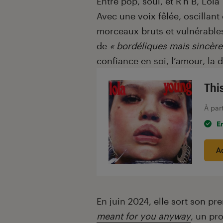
Entre pop, soul, et R’n’B, Lol
Avec une voix fêlée, oscillant 
morceaux bruts et vulnérables
de
« bordéliques mais sincère
confiance en soi, l’amour, la d
Thi
À par
E
A
En juin 2024, elle sort son 
meant for you anyway
, un pro