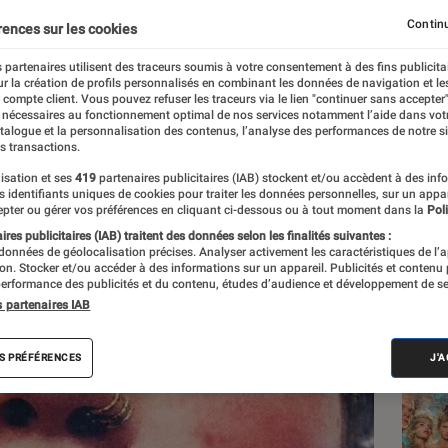
Continu
rences sur les cookies
 partenaires utilisent des traceurs soumis à votre consentement à des fins publicita
r la création de profils personnalisés en combinant les données de navigation et l
e compte client. Vous pouvez refuser les traceurs via le lien "continuer sans accepter"
 nécessaires au fonctionnement optimal de nos services notamment l’aide dans vot
atalogue et la personnalisation des contenus, l’analyse des performances de notre si
s transactions.
isation et ses
419
partenaires publicitaires (IAB) stockent et/ou accèdent à des inf
Les
es identifiants uniques de cookies pour traiter les données personnelles, sur un appa
pter ou gérer vos préférences en cliquant ci-dessous ou à tout moment dans la
Poli
res publicitaires (IAB) traitent des données selon les finalités suivantes :
 données de géolocalisation précises. Analyser activement les caractéristiques de l’
tion. Stocker et/ou accéder à des informations sur un appareil. Publicités et contenu
erformance des publicités et du contenu, études d’audience et développement de se
s partenaires IAB
S PRÉFÉRENCES
J'