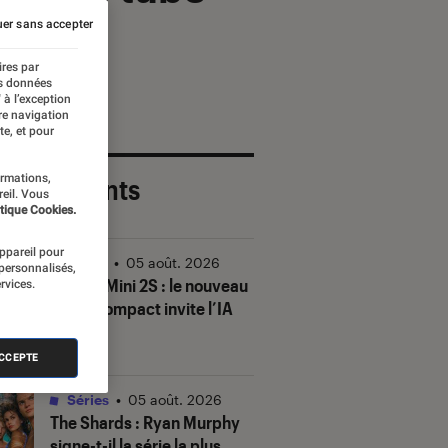
er sans accepter
ires par
es données
 à l’exception
re navigation
te, et pour
ormations,
 plus récents
reil. Vous
tique Cookies.
appareil pour
Vidéo
•
05 août. 2026
 personnalisés,
DJI Mic Mini 2S : le nouveau
rvices.
micro compact invite l’IA
à la fête
ACCEPTE
Séries
•
05 août. 2026
The Shards
: Ryan Murphy
signe-t-il la série la plus