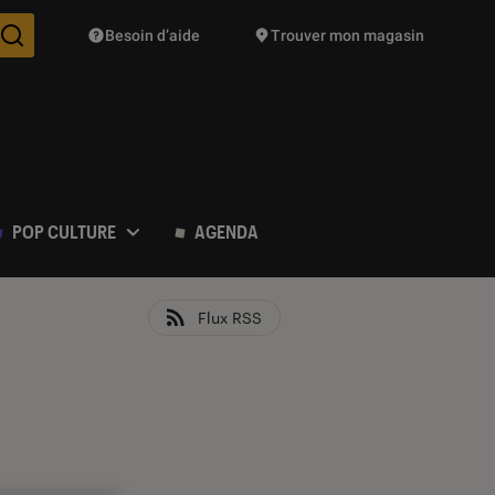
Besoin d’aide
Trouver mon magasin
Des suggestions de produits vont vous être proposées pendant vo
POP CULTURE
AGENDA
Flux RSS