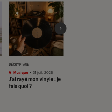
DÉCRYPTAGE
ACTU
Musique
•
31 juil. 2026
Cinéma
•
29 juil. 202
J’ai rayé mon vinyle : je
Les matins mervei
fais quoi ?
deuil & disco