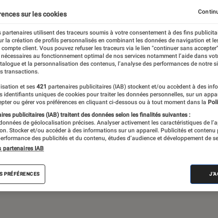
Continu
rences sur les cookies
 partenaires utilisent des traceurs soumis à votre consentement à des fins publicita
 théâtre, expos… Du suivi de l’actualité aux
r la création de profils personnalisés en combinant les données de navigation et l
ritiques et les articles long format,
e compte client. Vous pouvez refuser les traceurs via le lien "continuer sans accepter"
 nécessaires au fonctionnement optimal de nos services notamment l’aide dans vot
e meilleur de l’actualité culturelle
atalogue et la personnalisation des contenus, l’analyse des performances de notre si
s transactions.
isation et ses
421
partenaires publicitaires (IAB) stockent et/ou accèdent à des inf
es identifiants uniques de cookies pour traiter les données personnelles, sur un appa
pter ou gérer vos préférences en cliquant ci-dessous ou à tout moment dans la
Poli
res publicitaires (IAB) traitent des données selon les finalités suivantes :
 données de géolocalisation précises. Analyser activement les caractéristiques de l’
tion. Stocker et/ou accéder à des informations sur un appareil. Publicités et contenu
erformance des publicités et du contenu, études d’audience et développement de se
Album
Concert
Rap
Exposition
Critiq
s partenaires IAB
S PRÉFÉRENCES
J'