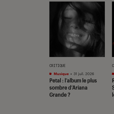
E
CRITIQUE
C
re et spectacles
•
Musique
•
31 juil. 2026
Petal
: l’album le plus
 2026
il ne fallait pas
sombre d’Ariana
uer à Avignon
Grande ?