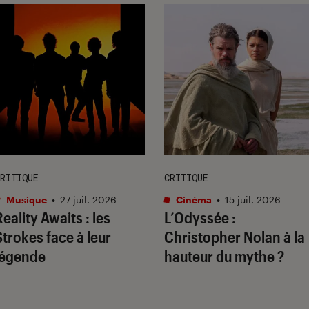
RITIQUE
CRITIQUE
Musique
•
27 juil. 2026
Cinéma
•
15 juil. 2026
Reality Awaits
: les
L’Odyssée
:
Strokes face à leur
Christopher Nolan à la
légende
hauteur du mythe ?