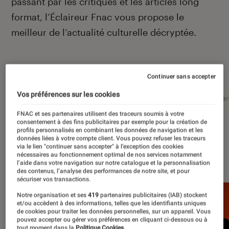
passant par les critiques et les articles long
format, l’Éclaireur Fnac vous propose le
meilleur de l’actualité culturelle décryptée.
Autour de ce sujet
Continuer sans accepter
Vos préférences sur les cookies
Littérature
Film
Roman
Album
Concer
FNAC et ses partenaires utilisent des traceurs soumis à votre
consentement à des fins publicitaires par exemple pour la création de
profils personnalisés en combinant les données de navigation et les
données liées à votre compte client. Vous pouvez refuser les traceurs
via le lien "continuer sans accepter" à l’exception des cookies
À la une
nécessaires au fonctionnement optimal de nos services notamment
l’aide dans votre navigation sur notre catalogue et la personnalisation
des contenus, l’analyse des performances de notre site, et pour
sécuriser vos transactions.
Notre organisation et ses
419
partenaires publicitaires (IAB) stockent
et/ou accèdent à des informations, telles que les identifiants uniques
de cookies pour traiter les données personnelles, sur un appareil. Vous
pouvez accepter ou gérer vos préférences en cliquant ci-dessous ou à
tout moment dans la
Politique Cookies.