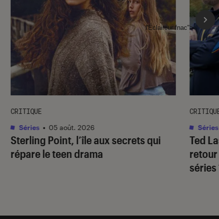
l'Éclaireur fnac">
CRITIQUE
CRITIQU
Séries
•
05 août. 2026
Séries
Sterling Point
, l’île aux secrets qui
Ted L
répare le teen drama
retour
séries