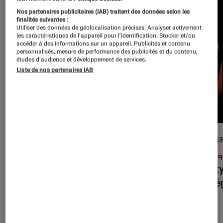
Nos partenaires publicitaires (IAB) traitent des données selon les
finalités suivantes :
Utiliser des données de géolocalisation précises. Analyser activement
les caractéristiques de l’appareil pour l’identification. Stocker et/ou
accéder à des informations sur un appareil. Publicités et contenu
personnalisés, mesure de performance des publicités et du contenu,
études d’audience et développement de services.
Liste de nos partenaires IAB
CRITIQUE
CRITIQU
Musique
•
31 juil. 2026
Musiq
Petal
: l’album le plus sombre
Realit
d’Ariana Grande ?
leur l