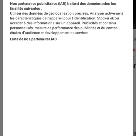
Nos partenaires publicitaires (IAB) traitent des données selon les
finalités suivantes :
Utiliser des données de géolocalisation précises. Analyser activement
les caractéristiques de l’appareil pour l’identification. Stocker et/ou
accéder à des informations sur un appareil. Publicités et contenu
personnalisés, mesure de performance des publicités et du contenu,
études d’audience et développement de services.
CRITIQUE
CRITIQU
Liste de nos partenaires IAB
Musique
•
27 juil. 2026
Musiq
Reality Awaits
: les Strokes face à
Petal
:
leur légende
d’Aria
Nos derniers contenus
Tout
Articles
Événéments
Sélections et g