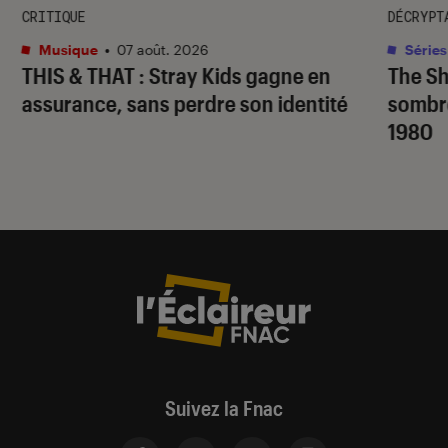
CRITIQUE
DÉCRYPT
Musique
•
07 août. 2026
Séries
THIS & THAT
: Stray Kids gagne en
The S
assurance, sans perdre son identité
sombr
1980
Suivez la Fnac