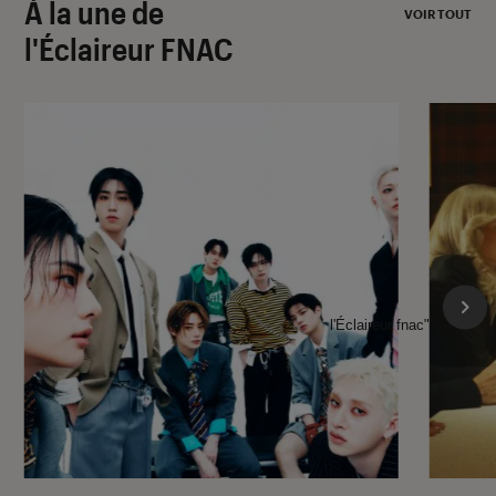
À la une de
VOIR TOUT
l'Éclaireur FNAC
l'Éclaireur fnac">