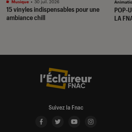
Musique
•
30 juil. 2026
Animati
15 vinyles indispensables pour une
POP-U
ambiance chill
LA FN
Suivez la Fnac