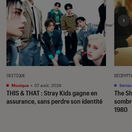
l'Éclaireur fnac">
CRITIQUE
DÉCRYPT
Musique
•
07 août. 2026
Séries
THIS & THAT
: Stray Kids gagne en
The S
assurance, sans perdre son identité
sombr
1980