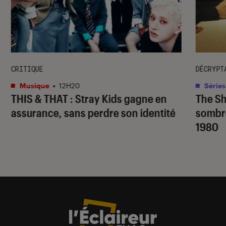
CRITIQUE
DÉCRYPT
Musique
•
12H20
Séries
THIS & THAT
: Stray Kids gagne en
The S
assurance, sans perdre son identité
sombr
1980