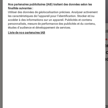
Nos partenaires publicitaires (IAB) traitent des données selon les
finalités suivantes :
Utiliser des données de géolocalisation précises. Analyser activement
les caractéristiques de l’appareil pour l’identification. Stocker et/ou
accéder à des informations sur un appareil. Publicités et contenu
personnalisés, mesure de performance des publicités et du contenu,
études d’audience et développement de services.
DÉCRYPTAGE
CRITIQU
Liste de nos partenaires IAB
Livres / BD
•
16 juil. 2026
Livres
Jack London : pourquoi faut-il relire
Le dîn
l’œuvre de l’auteur cet été ?
elle à
interac
Nos derniers contenus
Tout
Articles
Événéments
Sélections et g