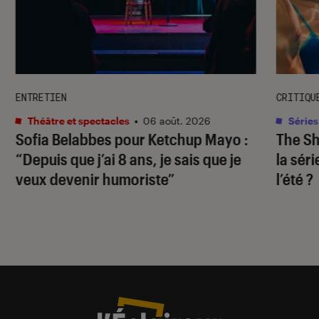
ENTRETIEN
CRITIQU
Théâtre et spectacles
•
06 août. 2026
Séries
Sofia Belabbes pour
Ketchup Mayo
:
The S
“Depuis que j’ai 8 ans, je sais que je
la sér
veux devenir humoriste”
l’été ?