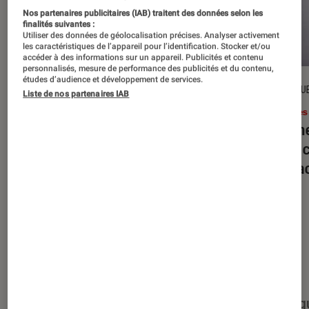
Nos partenaires publicitaires (IAB) traitent des données selon les
finalités suivantes :
Utiliser des données de géolocalisation précises. Analyser activement
les caractéristiques de l’appareil pour l’identification. Stocker et/ou
accéder à des informations sur un appareil. Publicités et contenu
personnalisés, mesure de performance des publicités et du contenu,
études d’audience et développement de services.
DÉCRYPTAGE
CRITIQU
Liste de nos partenaires IAB
Livres / BD
•
16 juil. 2026
Livres
Jack London : pourquoi faut-il relire
Le dîn
l’œuvre de l’auteur cet été ?
elle à
interac
Nos derniers contenus
Tout
Articles
Événéments
Sélections et g