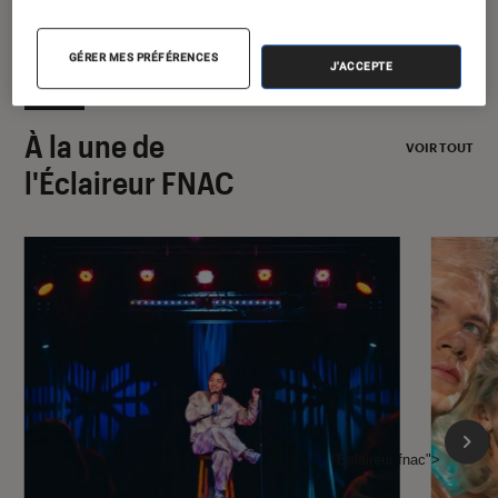
GÉRER MES PRÉFÉRENCES
J'ACCEPTE
À la une de
VOIR TOUT
l'Éclaireur FNAC
l'Éclaireur fnac">