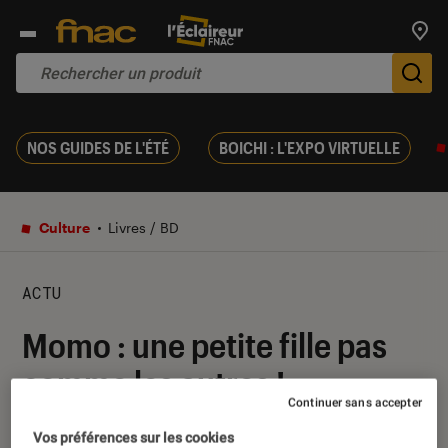
Trouv
De
NOS GUIDES DE L'ÉTÉ
BOICHI : L'EXPO VIRTUELLE
Culture
Livres / BD
ACTU
Momo : une petite fille pas
comme les autres !
Continuer sans accepter
14 novembre 2017
・
Par
Mathilde1
Vos préférences sur les cookies