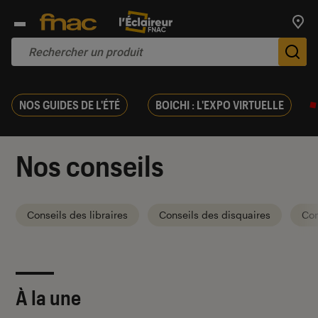
Trouv
De
NOS GUIDES DE L'ÉTÉ
BOICHI : L'EXPO VIRTUELLE
Nos conseils
Conseils des libraires
Conseils des disquaires
Con
À la une