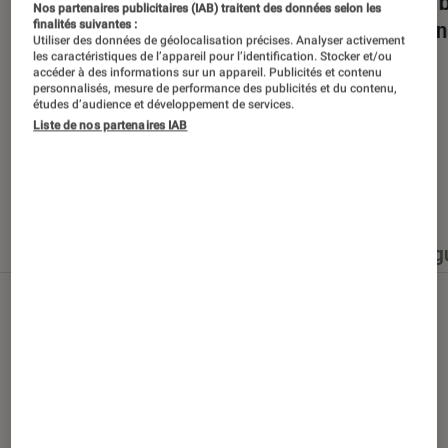
Dans la bulle… avec Gaëtan Roussel
Nuits 
Nos partenaires publicitaires (IAB) traitent des données selon les
romans
finalités suivantes :
Utiliser des données de géolocalisation précises. Analyser activement
les caractéristiques de l’appareil pour l’identification. Stocker et/ou
accéder à des informations sur un appareil. Publicités et contenu
personnalisés, mesure de performance des publicités et du contenu,
études d’audience et développement de services.
Liste de nos partenaires IAB
Nos derniers contenus
Tout
Articles
Événéments
Sélections et g