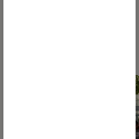
1
...
180
340
...
672
673
674
675
676
...
1070
1260
...
1468
Les plus lus dans Nos conseils