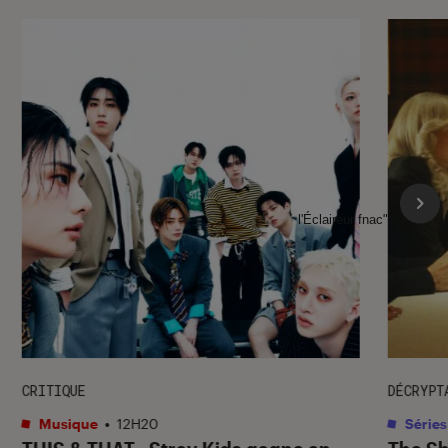
l'Éclaireur fnac">
CRITIQUE
DÉCRYPT
Musique
•
12H20
Séries