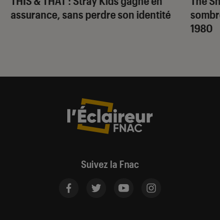
THIS & THAT
: Stray Kids gagne en
The S
assurance, sans perdre son identité
sombr
1980
Suivez la Fnac