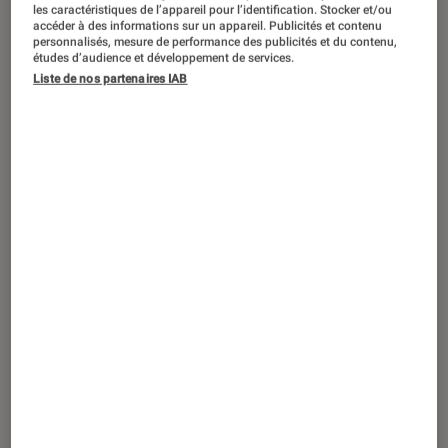
les caractéristiques de l’appareil pour l’identification. Stocker et/ou
accéder à des informations sur un appareil. Publicités et contenu
Décidément très prolixe ces derniers
personnalisés, mesure de performance des publicités et du contenu,
études d’audience et développement de services.
temps, Bose propose un nouveau
Liste de nos partenaires IAB
produit innovant, les Sport Open
Earbuds. Késako ? Il s’agit d’écouteurs
sans fil dédiés à la pratique sportive et
sans intrusion dans le conduit auditif.
Musique, confort et sécurité, telle est
la promesse de la marque américaine.
On vous en dit plus.
Des écouteurs oui, mais pas des
intras
Les nouveaux Bose Sport Open Earbuds sont