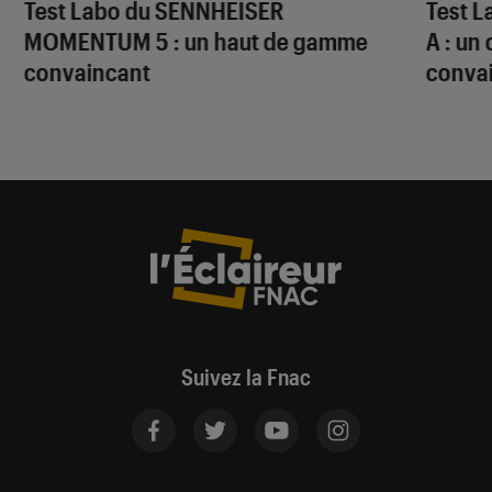
Test Labo du SENNHEISER
Test 
MOMENTUM 5 : un haut de gamme
A : un
convaincant
conva
Suivez la Fnac