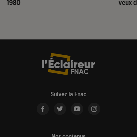
1980
veux d
Suivez la Fnac
Nos contenus