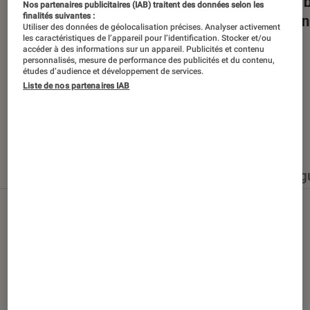
Dans la bulle… avec Gaëtan Roussel
Nuits 
Nos partenaires publicitaires (IAB) traitent des données selon les
finalités suivantes :
romans
Utiliser des données de géolocalisation précises. Analyser activement
les caractéristiques de l’appareil pour l’identification. Stocker et/ou
accéder à des informations sur un appareil. Publicités et contenu
personnalisés, mesure de performance des publicités et du contenu,
études d’audience et développement de services.
Liste de nos partenaires IAB
Nos derniers contenus
Tout
Articles
Événéments
Sélections et g