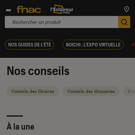
Trouv
De
NOS GUIDES DE L'ÉTÉ
BOICHI : L'EXPO VIRTUELLE
Nos conseils
Conseils des libraires
Conseils des disquaires
Con
À la une