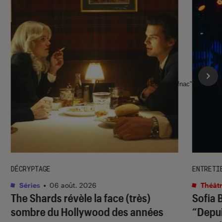
l'Éclaireur fnac">
DÉCRYPTAGE
ENTRETI
Séries
•
06 août. 2026
Théâtr
The Shards
révèle la face (très)
Sofia 
sombre du Hollywood des années
“Depuis