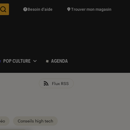
Besoin d’aide
Trouver mon magasin
Des suggestions de produits vont vous être proposées pendant vo
POP CULTURE
AGENDA
Flux RSS
déo
Conseils high tech