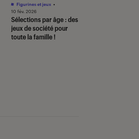
Figurines et jeux
•
Livres / BD
•
01 juin 
Comment télécha
10 fév. 2026
Sélections par âge : des
mon ebook sur
jeux de société pour
fnac.com et le lire
toute la famille !
liseuse Kobo By F