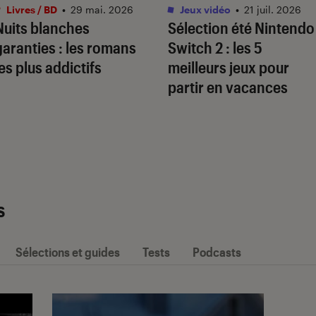
Livres / BD
•
29 mai. 2026
Jeux vidéo
•
21 juil. 2026
Nuits blanches
Sélection été Nintendo
garanties : les romans
Switch 2 : les 5
les plus addictifs
meilleurs jeux pour
partir en vacances
s
Sélections et guides
Tests
Podcasts