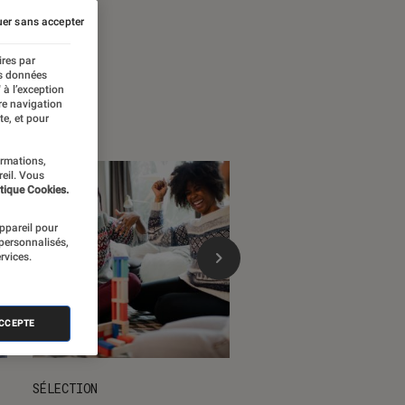
 temps forts
er sans accepter
ires par
es données
 à l’exception
re navigation
te, et pour
ormations,
reil. Vous
tique Cookies.
appareil pour
 personnalisés,
rvices.
ACCEPTE
SÉLECTION
DÉCRYPTAGE