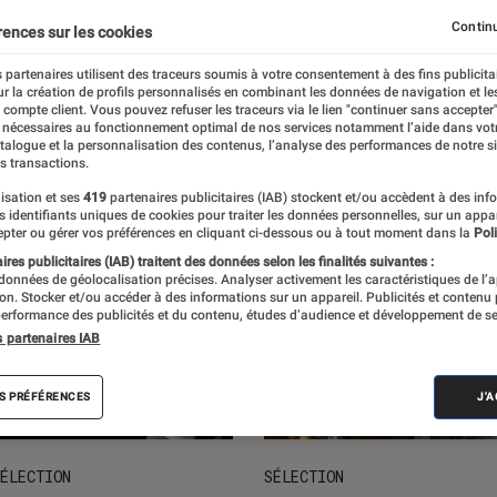
ts loisirs
L'univers des enfants
Idées cadeaux
Nos
Continu
rences sur les cookies
 partenaires utilisent des traceurs soumis à votre consentement à des fins publicita
r la création de profils personnalisés en combinant les données de navigation et l
e compte client. Vous pouvez refuser les traceurs via le lien "continuer sans accepter"
 nécessaires au fonctionnement optimal de nos services notamment l’aide dans vot
atalogue et la personnalisation des contenus, l’analyse des performances de notre si
s transactions.
isation et ses
419
partenaires publicitaires (IAB) stockent et/ou accèdent à des inf
es identifiants uniques de cookies pour traiter les données personnelles, sur un appa
pter ou gérer vos préférences en cliquant ci-dessous ou à tout moment dans la
Poli
res publicitaires (IAB) traitent des données selon les finalités suivantes :
 données de géolocalisation précises. Analyser activement les caractéristiques de l’
tion. Stocker et/ou accéder à des informations sur un appareil. Publicités et contenu
erformance des publicités et du contenu, études d’audience et développement de se
s partenaires IAB
S PRÉFÉRENCES
J'
ÉLECTION
SÉLECTION