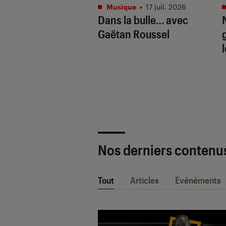
tphones
•
16 juil. 2026
Musique
•
17 juil. 2026
aille de l’IA
Dans la bulle… avec
e : Apple
Gaëtan Roussel
ligence vs. Galaxy
. Google Gemini
Nos derniers contenu
Tout
Articles
Événéments