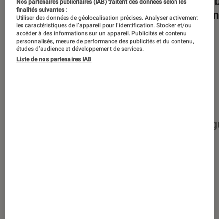
Dans la bulle… avec Gaëtan Roussel
Nuits 
Nos partenaires publicitaires (IAB) traitent des données selon les
finalités suivantes :
romans
Utiliser des données de géolocalisation précises. Analyser activement
les caractéristiques de l’appareil pour l’identification. Stocker et/ou
accéder à des informations sur un appareil. Publicités et contenu
personnalisés, mesure de performance des publicités et du contenu,
études d’audience et développement de services.
Liste de nos partenaires IAB
Nos derniers contenus
Tout
Articles
Événéments
Sélections et g