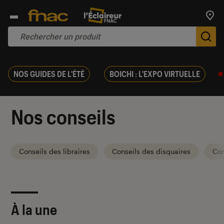
Trouv
De
NOS GUIDES DE L'ÉTÉ
BOICHI : L'EXPO VIRTUELLE
Nos conseils
Conseils des libraires
Conseils des disquaires
Con
À la une