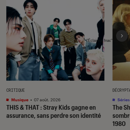
l'Éclaireur fnac">
CRITIQUE
DÉCRYPT
Musique
•
07 août. 2026
Séries
THIS & THAT
: Stray Kids gagne en
The S
assurance, sans perdre son identité
sombr
1980