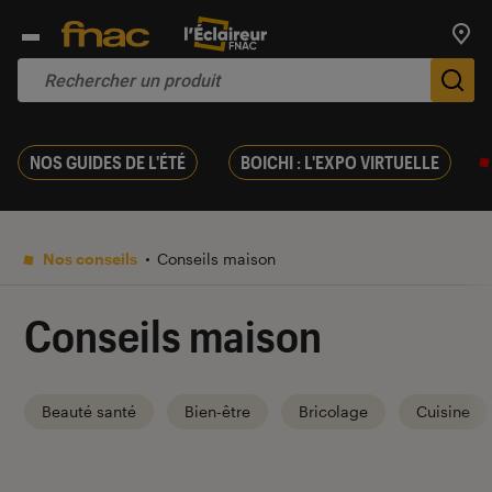
Trouv
De
NOS GUIDES DE L'ÉTÉ
BOICHI : L'EXPO VIRTUELLE
Nos conseils
Conseils maison
Conseils maison
Beauté santé
Bien-être
Bricolage
Cuisine