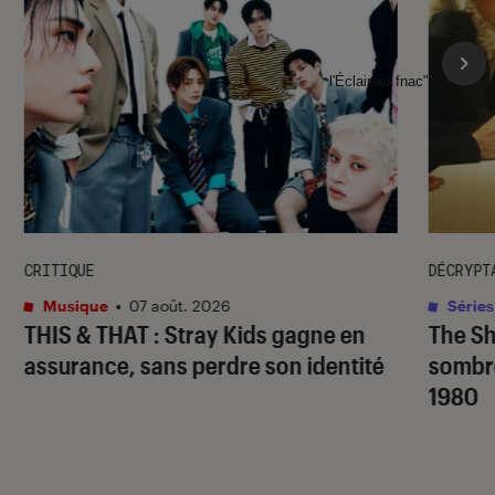
l'Éclaireur fnac">
CRITIQUE
DÉCRYPT
Musique
•
07 août. 2026
Séries
THIS & THAT
: Stray Kids gagne en
The S
assurance, sans perdre son identité
sombr
1980