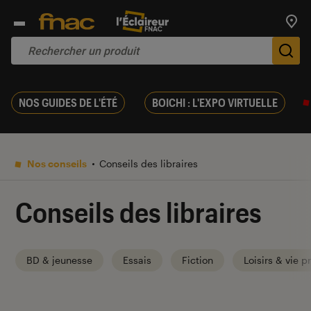
Trouv
De
NOS GUIDES DE L'ÉTÉ
BOICHI : L'EXPO VIRTUELLE
Nos conseils
Conseils des libraires
Conseils des libraires
BD & jeunesse
Essais
Fiction
Loisirs & vie p