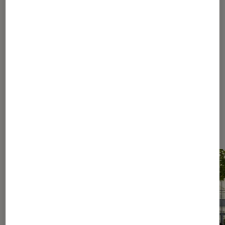
...
339
340
341
342
343
...
360
...
392
Les plus lus dans Conseils des
libraires