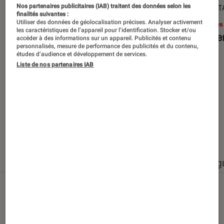
Nos partenaires publicitaires (IAB) traitent des données selon les
SÉLECTION
DÉCRYPT
finalités suivantes :
Utiliser des données de géolocalisation précises. Analyser activement
Livres / BD
•
15 juin 2026
Livres
les caractéristiques de l’appareil pour l’identification. Stocker et/ou
Les best-sellers à lire cet été
Le sil
accéder à des informations sur un appareil. Publicités et contenu
personnalisés, mesure de performance des publicités et du contenu,
études d’audience et développement de services.
Liste de nos partenaires IAB
Nos derniers contenus
Tout
Articles
Événéments
Sélections et g