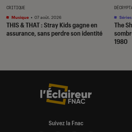
CRITIQUE
DÉCRYPT
Musique
•
07 août. 2026
Séries
THIS & THAT
: Stray Kids gagne en
The S
assurance, sans perdre son identité
sombr
1980
Suivez la Fnac