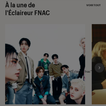
À la une de
VOIR TOUT
l'Éclaireur FNAC
l'Éclaireur fnac">