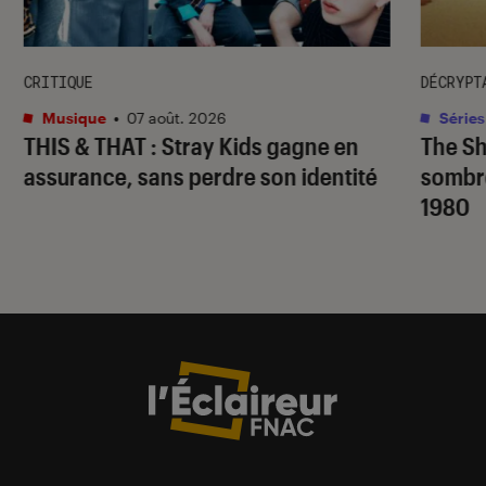
CRITIQUE
DÉCRYPT
Musique
•
07 août. 2026
Séries
THIS & THAT
: Stray Kids gagne en
The S
assurance, sans perdre son identité
sombr
1980