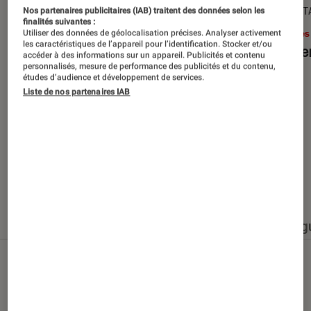
SÉLECTION
DÉCRYPT
Nos partenaires publicitaires (IAB) traitent des données selon les
finalités suivantes :
Livres / BD
•
15 juin 2026
Livres
Utiliser des données de géolocalisation précises. Analyser activement
les caractéristiques de l’appareil pour l’identification. Stocker et/ou
Les best-sellers à lire cet été
Le sil
accéder à des informations sur un appareil. Publicités et contenu
personnalisés, mesure de performance des publicités et du contenu,
études d’audience et développement de services.
Liste de nos partenaires IAB
Nos derniers contenus
Tout
Articles
Événéments
Sélections et g