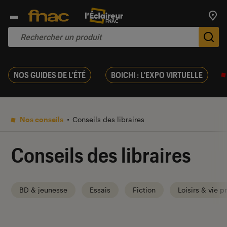
Trouv
De
NOS GUIDES DE L'ÉTÉ
BOICHI : L'EXPO VIRTUELLE
Nos conseils
Conseils des libraires
Conseils des libraires
BD & jeunesse
Essais
Fiction
Loisirs & vie p