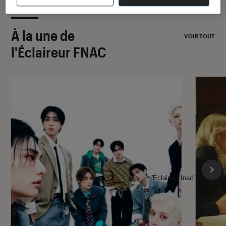
À la une de
VOIR TOUT
l'Éclaireur FNAC
l'Éclaireur fnac">