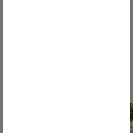
1
...
50
80
...
150
151
152
153
154
...
270
330
...
392
Les plus lus dans Conseils des
libraires