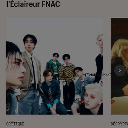
l'Éclaireur FNAC
l'Éclaireur fnac">
CRITIQUE
DÉCRYPT