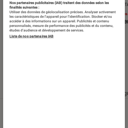
Nos partenaires publicitaires (IAB) traitent des données selon les
SÉLECTION
DÉCRYPT
finalités suivantes :
Utiliser des données de géolocalisation précises. Analyser activement
Livres / BD
•
15 juin 2026
Livres
les caractéristiques de l’appareil pour l’identification. Stocker et/ou
Les best-sellers à lire cet été
Le sil
accéder à des informations sur un appareil. Publicités et contenu
personnalisés, mesure de performance des publicités et du contenu,
études d’audience et développement de services.
Liste de nos partenaires IAB
Nos derniers contenus
Tout
Articles
Événéments
Sélections et g