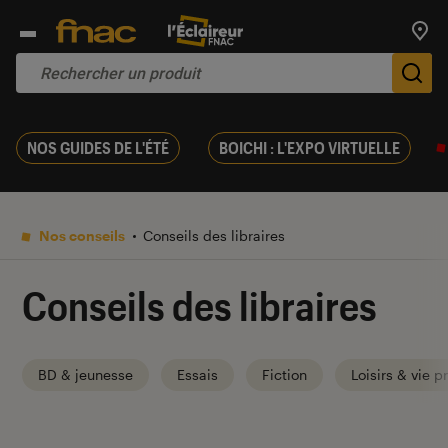
Trouv
De
NOS GUIDES DE L'ÉTÉ
BOICHI : L'EXPO VIRTUELLE
Nos conseils
Conseils des libraires
Conseils des libraires
BD & jeunesse
Essais
Fiction
Loisirs & vie p