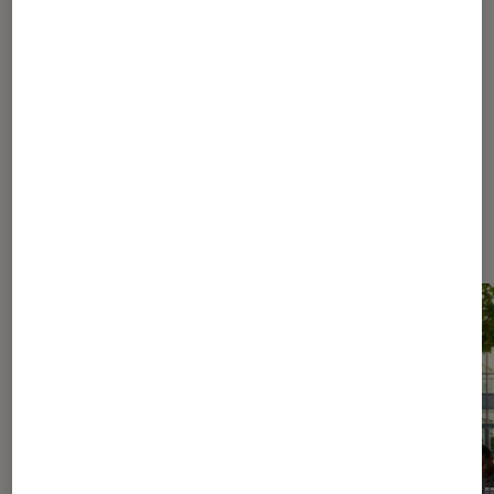
142
143
...
260
320
...
392
Les plus lus dans Conseils des
libraires