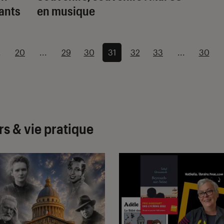
fants
en musique
.
20
...
29
30
31
32
33
...
30
rs & vie pratique