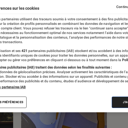
Continu
rences sur les cookies
 partenaires utilisent des traceurs soumis à votre consentement à des fins publicita
r la création de profils personnalisés en combinant les données de navigation et l
s
e compte client. Vous pouvez refuser les traceurs via le lien "continuer sans accepter"
 nécessaires au fonctionnement optimal de nos services notamment l’aide dans vot
atalogue et la personnalisation des contenus, l’analyse des performances de notre si
s transactions.
 guides
Tests
isation et ses
421
partenaires publicitaires (IAB) stockent et/ou accèdent à des inf
es identifiants uniques de cookies pour traiter les données personnelles, sur un appa
pter ou gérer vos préférences en cliquant ci-dessous ou à tout moment dans la
Poli
res publicitaires (IAB) traitent des données selon les finalités suivantes :
 données de géolocalisation précises. Analyser activement les caractéristiques de l’
tion. Stocker et/ou accéder à des informations sur un appareil. Publicités et contenu
erformance des publicités et du contenu, études d’audience et développement de se
s partenaires IAB
S PRÉFÉRENCES
J'