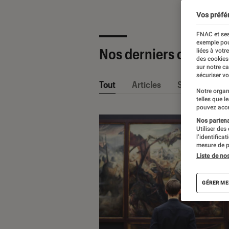
Vos préfé
FNAC et ses
exemple pou
Nos derniers contenu
liées à votr
des cookies
sur notre c
sécuriser vo
Tout
Articles
Sélections et
Notre organ
telles que l
pouvez acce
Nos partenai
Utiliser des
l’identifica
mesure de p
Liste de no
GÉRER ME