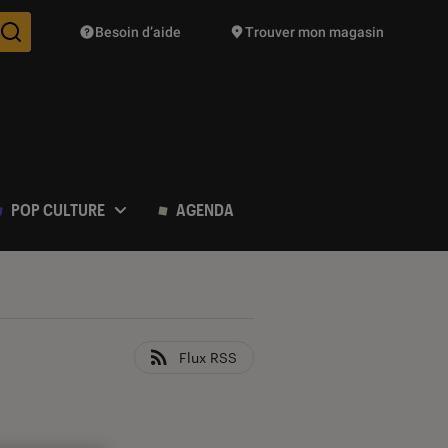
Besoin d’aide
Trouver mon magasin
Des suggestions de produits vont vous être proposées pendant vo
POP CULTURE
AGENDA
Flux RSS