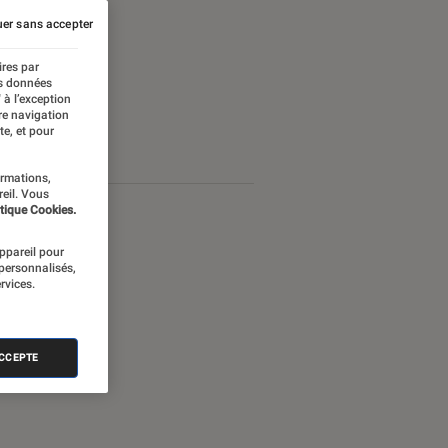
er sans accepter
ires par
es données
 à l’exception
re navigation
te, et pour
ormations,
reil. Vous
tique Cookies.
appareil pour
 personnalisés,
rvices.
ACCEPTE