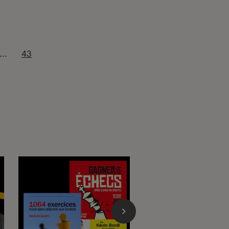
...
43