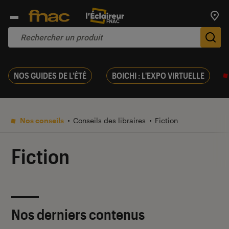
Trouv
De
NOS GUIDES DE L'ÉTÉ
BOICHI : L'EXPO VIRTUELLE
Nos conseils
Conseils des libraires
Fiction
Fiction
Nos derniers contenus