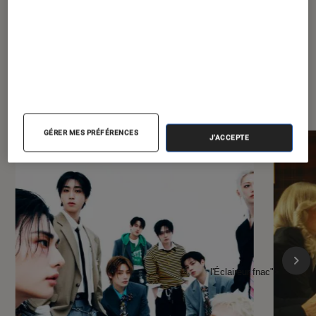
À la une de
VOIR TOUT
l'Éclaireur FNAC
GÉRER MES PRÉFÉRENCES
J'ACCEPTE
l'Éclaireur fnac">