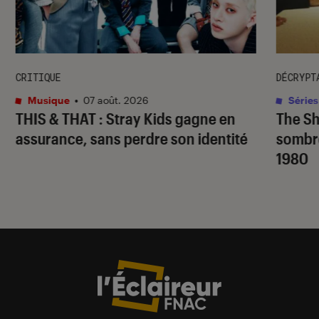
CRITIQUE
DÉCRYPT
Musique
•
07 août. 2026
Séries
THIS & THAT
: Stray Kids gagne en
The S
assurance, sans perdre son identité
sombr
1980