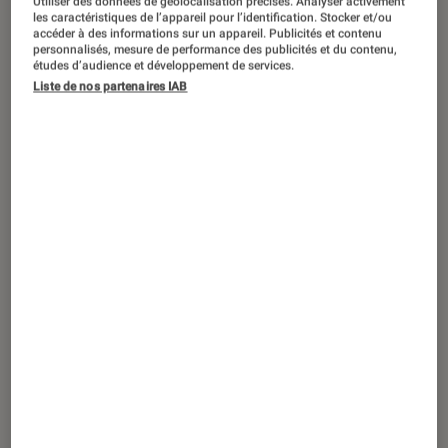
Utiliser des données de géolocalisation précises. Analyser activement
les caractéristiques de l’appareil pour l’identification. Stocker et/ou
accéder à des informations sur un appareil. Publicités et contenu
personnalisés, mesure de performance des publicités et du contenu,
études d’audience et développement de services.
ARTICLE
Liste de nos partenaires IAB
Livres / BD
•
07 mar. 2017
Un nouveau cycle pour Terry Goodkind