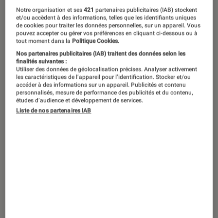
Notre organisation et ses
421
partenaires publicitaires (IAB) stockent
et/ou accèdent à des informations, telles que les identifiants uniques
Alors qu’il y a un peu moins d’un an,
de cookies pour traiter les données personnelles, sur un appareil. Vous
l’un de nos articles relatait la
pouvez accepter ou gérer vos préférences en cliquant ci-dessous ou à
tout moment dans la
Politique Cookies.
probabilité d’une nouvelle trilogie,
Nos partenaires publicitaires (IAB) traitent des données selon les
finalités suivantes :
l’officialisation n’avait finalement pas
Utiliser des données de géolocalisation précises. Analyser activement
tardé à suivre. L’univers
les caractéristiques de l’appareil pour l’identification. Stocker et/ou
accéder à des informations sur un appareil. Publicités et contenu
cinématographique d’Harry Potter va
personnalisés, mesure de performance des publicités et du contenu,
études d’audience et développement de services.
donc bel et bien s’agrandir. Au
Liste de nos partenaires IAB
programme : une trilogie, spin-off de
l’univers du sorcier à lunettes le plus
célèbre de l’histoire, dont le premier
volet est prévu pour fin 2016.
L’occasion pour nous de faire un point
sur ce que l’on sait déjà, à un an du
retour de la saga mythique.