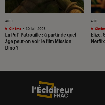
ACTU
ACTU
Cinéma
•
30 juil. 2026
Ciném
La Pat’ Patrouille
: à partir de quel
Elize,
âge peut-on voir le film
Mission
Netflix
Dino
?