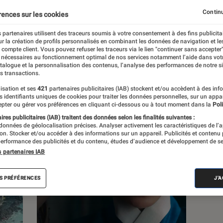
Continu
rences sur les cookies
s
 partenaires utilisent des traceurs soumis à votre consentement à des fins publicita
r la création de profils personnalisés en combinant les données de navigation et l
e compte client. Vous pouvez refuser les traceurs via le lien "continuer sans accepter"
 guides
 nécessaires au fonctionnement optimal de nos services notamment l’aide dans vot
atalogue et la personnalisation des contenus, l’analyse des performances de notre si
s transactions.
isation et ses
421
partenaires publicitaires (IAB) stockent et/ou accèdent à des inf
es identifiants uniques de cookies pour traiter les données personnelles, sur un appa
pter ou gérer vos préférences en cliquant ci-dessous ou à tout moment dans la
Poli
res publicitaires (IAB) traitent des données selon les finalités suivantes :
 données de géolocalisation précises. Analyser activement les caractéristiques de l’
tion. Stocker et/ou accéder à des informations sur un appareil. Publicités et contenu
erformance des publicités et du contenu, études d’audience et développement de se
s partenaires IAB
S PRÉFÉRENCES
J'