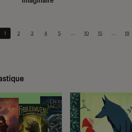
1
2
3
4
5
...
10
15
...
19
tastique