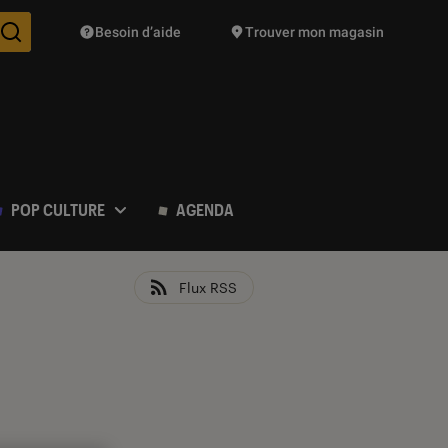
Besoin d’aide
Trouver mon magasin
Des suggestions de produits vont vous être proposées pendant vo
POP CULTURE
AGENDA
Flux RSS