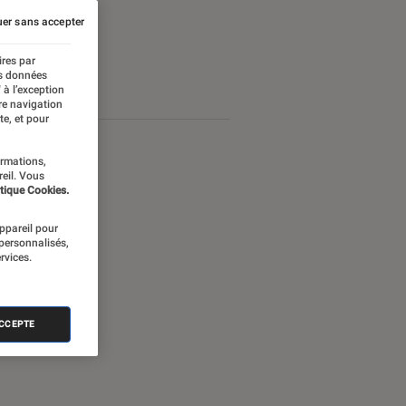
er sans accepter
ires par
es données
 à l’exception
re navigation
te, et pour
ormations,
reil. Vous
tique Cookies.
appareil pour
 personnalisés,
rvices.
ACCEPTE