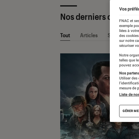
Vos préfé
Nos derniers contenu
FNAC et ses
exemple pou
liées à votr
Tout
Articles
Sélections et
des cookies
sur notre c
sécuriser vo
Notre organ
telles que l
pouvez acce
Nos partenai
Utiliser des
l’identifica
mesure de p
Liste de no
GÉRER ME