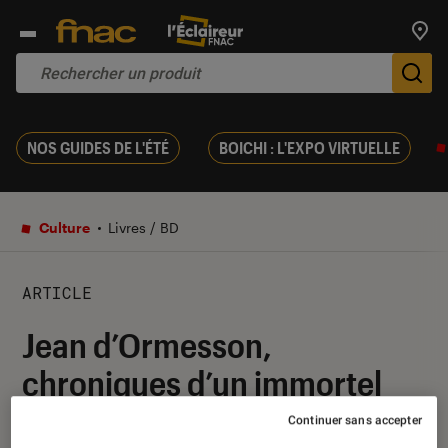
Trouv
De
NOS GUIDES DE L'ÉTÉ
BOICHI : L'EXPO VIRTUELLE
Culture
Livres / BD
ARTICLE
Jean d’Ormesson,
chroniques d’un immortel
Continuer sans accepter
03 août 2015
・
Par
Melanie C.