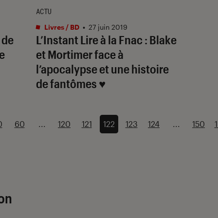
ACTU
Livres / BD
•
27 juin 2019
 de
L’Instant Lire à la Fnac : Blake
le
et Mortimer face à
l’apocalypse et une histoire
de fantômes ♥
0
60
...
120
121
122
123
124
...
150
ion