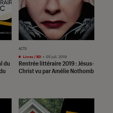
ACTU
Livres / BD
•
05 juil. 2019
l du
Rentrée littéraire 2019 : Jésus-
 du
Christ vu par Amélie Nothomb