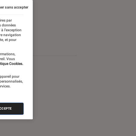
er sans accepter
ires par
es données
 à l’exception
re navigation
te, et pour
ormations,
reil. Vous
tique Cookies.
appareil pour
 personnalisés,
rvices.
ACCEPTE