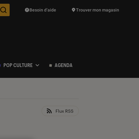
Besoin d’aide
Trouver mon magasin
Des suggestions de produits vont vous être proposées pendant vo
POP CULTURE
AGENDA
Flux RSS