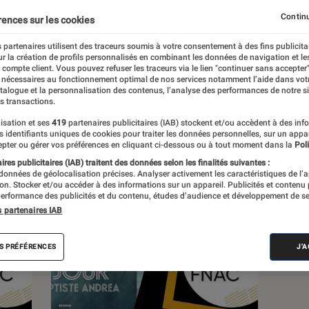
Continu
rences sur les cookies
 partenaires utilisent des traceurs soumis à votre consentement à des fins publicita
r la création de profils personnalisés en combinant les données de navigation et l
s
e compte client. Vous pouvez refuser les traceurs via le lien "continuer sans accepter"
 nécessaires au fonctionnement optimal de nos services notamment l’aide dans vot
atalogue et la personnalisation des contenus, l’analyse des performances de notre si
s transactions.
 guides
isation et ses
419
partenaires publicitaires (IAB) stockent et/ou accèdent à des inf
es identifiants uniques de cookies pour traiter les données personnelles, sur un appa
pter ou gérer vos préférences en cliquant ci-dessous ou à tout moment dans la
Poli
res publicitaires (IAB) traitent des données selon les finalités suivantes :
 données de géolocalisation précises. Analyser activement les caractéristiques de l’
tion. Stocker et/ou accéder à des informations sur un appareil. Publicités et contenu
erformance des publicités et du contenu, études d’audience et développement de se
s partenaires IAB
S PRÉFÉRENCES
J'