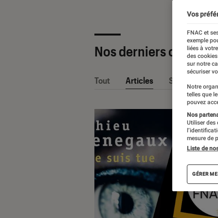
Vos préfé
FNAC et ses
exemple pou
Nos derniers contenu
liées à votr
des cookies
sur notre c
sécuriser vo
Tout
Articles
Sélections et
Notre organ
telles que l
pouvez acce
Nos partenai
Utiliser des
l’identifica
mesure de p
Liste de no
GÉRER ME