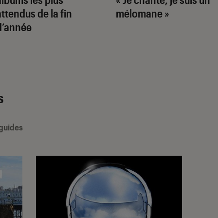
attendus de la fin
mélomane »
d’année
s
 guides