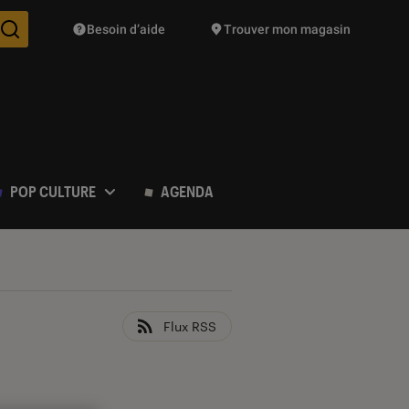
Besoin d’aide
Trouver mon magasin
Des suggestions de produits vont vous être proposées pendant vo
POP CULTURE
AGENDA
Flux RSS