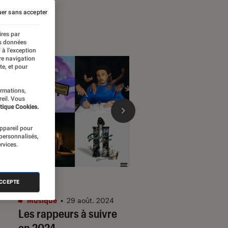
er sans accepter
ires par
es données
 à l’exception
re navigation
te, et pour
ormations,
reil. Vous
tique Cookies.
appareil pour
 personnalisés,
rvices.
SÉLECTION
SÉLECTION
ACCEPTE
Musique
•
29 août. 2024
Musique
•
25 avr. 20
Les rappeurs à suivre
Les rappeurs du N
en 2024
suivre