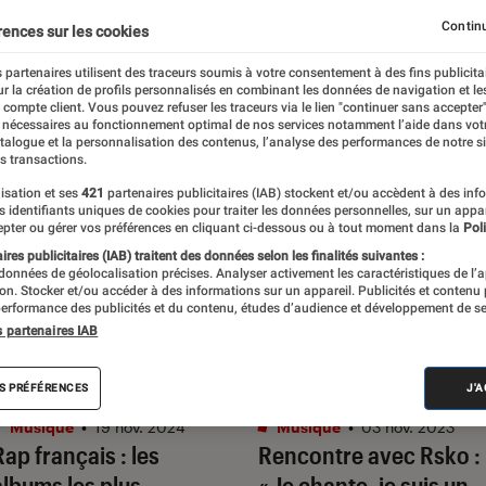
Continu
rences sur les cookies
 partenaires utilisent des traceurs soumis à votre consentement à des fins publicita
r la création de profils personnalisés en combinant les données de navigation et l
e compte client. Vous pouvez refuser les traceurs via le lien "continuer sans accepter"
 nécessaires au fonctionnement optimal de nos services notamment l’aide dans vot
atalogue et la personnalisation des contenus, l’analyse des performances de notre si
s transactions.
isation et ses
421
partenaires publicitaires (IAB) stockent et/ou accèdent à des inf
es identifiants uniques de cookies pour traiter les données personnelles, sur un appa
pter ou gérer vos préférences en cliquant ci-dessous ou à tout moment dans la
Poli
res publicitaires (IAB) traitent des données selon les finalités suivantes :
 données de géolocalisation précises. Analyser activement les caractéristiques de l’
tion. Stocker et/ou accéder à des informations sur un appareil. Publicités et contenu
erformance des publicités et du contenu, études d’audience et développement de se
s partenaires IAB
ÉLECTION
ENTRETIEN
S PRÉFÉRENCES
J'
Musique
•
19 nov. 2024
Musique
•
03 nov. 2023
Rap français : les
Rencontre avec Rsko :
albums les plus
« Je chante, je suis un