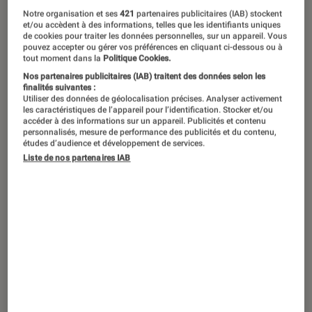
Label incontournable chez les mordus
Notre organisation et ses
421
partenaires publicitaires (IAB) stockent
d’indie, le label Domino Records est à
et/ou accèdent à des informations, telles que les identifiants uniques
de cookies pour traiter les données personnelles, sur un appareil. Vous
l’origine d’albums prodigieux. A peine
pouvez accepter ou gérer vos préférences en cliquant ci-dessous ou à
tout moment dans la
Politique Cookies.
30 ans à son actif et déjà une
Nos partenaires publicitaires (IAB) traitent des données selon les
discographie grand luxe. Des
finalités suivantes :
Utiliser des données de géolocalisation précises. Analyser activement
incontournables Arctic Monkeys aux
les caractéristiques de l’appareil pour l’identification. Stocker et/ou
accéder à des informations sur un appareil. Publicités et contenu
étoiles montantes Wet Leg en passant
personnalisés, mesure de performance des publicités et du contenu,
études d’audience et développement de services.
par Frànçois & the Atlas Mountains et
Liste de nos partenaires IAB
Franz Ferdinand, retour sur les artistes
qui ont marqué la maison de disques
londonienne.
Domino, kézako ?
Fondé en 1993 par les Anglais Laurence Bell et
Jacqui Rice, le label Domino a comme leitmotiv