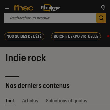
Trouv
De
NOS GUIDES DE L'ÉTÉ
BOICHI : L'EXPO VIRTUELLE
Indie rock
Nos derniers contenus
Tout
Articles
Sélections et guides