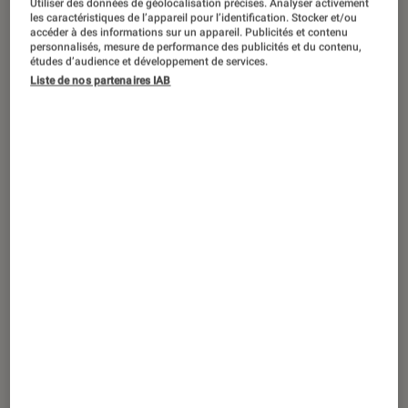
Utiliser des données de géolocalisation précises. Analyser activement
ACTU
les caractéristiques de l’appareil pour l’identification. Stocker et/ou
accéder à des informations sur un appareil. Publicités et contenu
Musique
•
12 mai. 2026
personnalisés, mesure de performance des publicités et du contenu,
Supersonic’s Block Party 2026 : 10
études d’audience et développement de services.
Liste de nos partenaires IAB
pépites rock indé qui vont retourner le
festival