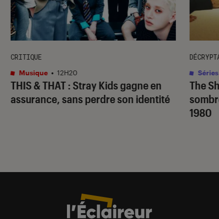
CRITIQUE
DÉCRYPT
Musique
•
12H20
Séries
THIS & THAT
: Stray Kids gagne en
The S
assurance, sans perdre son identité
sombr
1980