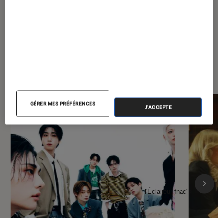
À la une de
VOIR TOUT
l'Éclaireur FNAC
GÉRER MES PRÉFÉRENCES
J'ACCEPTE
l'Éclaireur fnac">