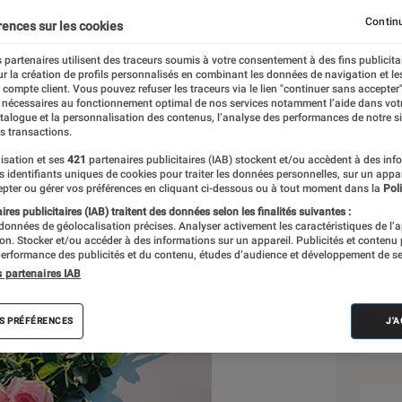
Continu
rences sur les cookies
 partenaires utilisent des traceurs soumis à votre consentement à des fins publicita
r la création de profils personnalisés en combinant les données de navigation et l
e compte client. Vous pouvez refuser les traceurs via le lien "continuer sans accepter"
 nécessaires au fonctionnement optimal de nos services notamment l’aide dans vot
Sél
atalogue et la personnalisation des contenus, l’analyse des performances de notre si
s transactions.
isation et ses
421
partenaires publicitaires (IAB) stockent et/ou accèdent à des inf
es identifiants uniques de cookies pour traiter les données personnelles, sur un appa
pter ou gérer vos préférences en cliquant ci-dessous ou à tout moment dans la
Poli
res publicitaires (IAB) traitent des données selon les finalités suivantes :
 données de géolocalisation précises. Analyser activement les caractéristiques de l’
tion. Stocker et/ou accéder à des informations sur un appareil. Publicités et contenu
erformance des publicités et du contenu, études d’audience et développement de se
s partenaires IAB
S PRÉFÉRENCES
J'