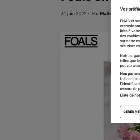
Vos préfé
24 juin 2022
・
Par
Mathieu M.
FNAC et ses
exemple pou
liées à votr
des cookies
sur notre c
sécuriser vo
Notre organ
telles que l
pouvez acce
Nos partenai
Utiliser des
l’identifica
mesure de p
Liste de no
GÉRER ME