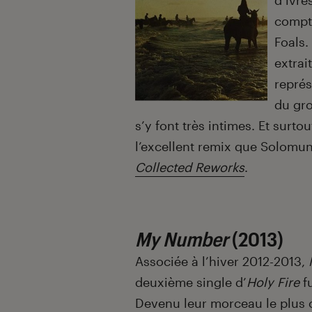
d’ivre
compte
Foals.
extrait
représ
du gro
s’y font très intimes. Et surt
l’excellent remix que Solomun 
Collected Reworks
.
My Number
(2013)
Associée à l’hiver 2012-2013,
deuxième single d’
Holy Fire
fu
Devenu leur morceau le plus con