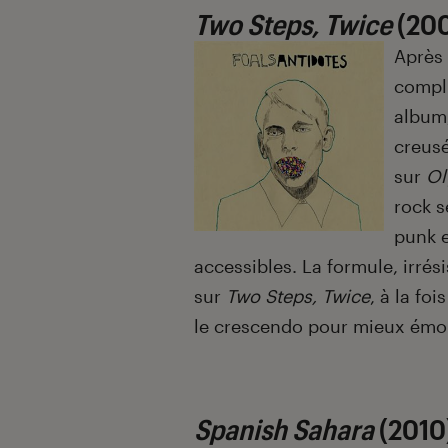
Two Steps, Twice
(20
Après
compli
album
creusé
sur
Ol
rock s
punk e
accessibles. La formule, irrés
sur
Two Steps, Twice
, à la fo
le crescendo pour mieux émou
Spanish Sahara
(2010