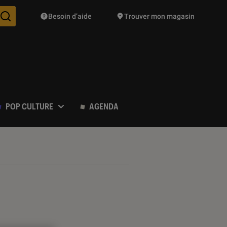
Besoin d’aide
Trouver mon magasin
Des suggestions de produits vont vous être proposées pendant vo
POP CULTURE
AGENDA