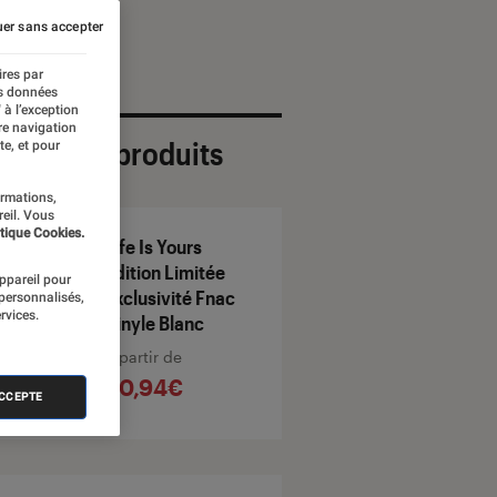
er sans accepter
ires par
es données
 à l’exception
re navigation
ection de produits
te, et pour
ormations,
reil. Vous
tique Cookies.
Life Is Yours
Édition Limitée
appareil pour
Exclusivité Fnac
 personnalisés,
rvices.
Vinyle Blanc
À partir de
40,94€
ACCEPTE