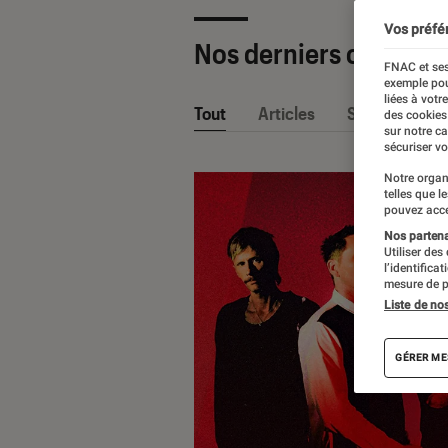
Vos préfé
Nos derniers contenu
FNAC et ses
exemple pou
liées à votr
Tout
Articles
Sélections et
des cookies
sur notre c
sécuriser vo
Notre organ
telles que l
pouvez acce
Nos partenai
Utiliser des
l’identifica
mesure de p
Liste de no
GÉRER ME