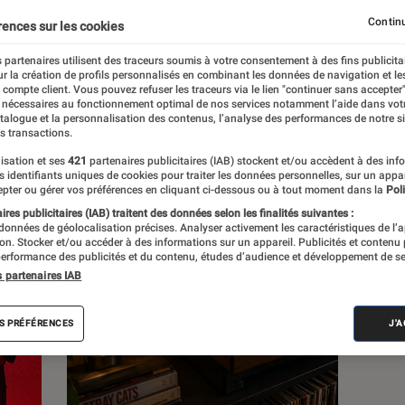
Continu
rences sur les cookies
s
 partenaires utilisent des traceurs soumis à votre consentement à des fins publicita
r la création de profils personnalisés en combinant les données de navigation et l
e compte client. Vous pouvez refuser les traceurs via le lien "continuer sans accepter"
 guides
 nécessaires au fonctionnement optimal de nos services notamment l’aide dans vot
atalogue et la personnalisation des contenus, l’analyse des performances de notre si
s transactions.
isation et ses
421
partenaires publicitaires (IAB) stockent et/ou accèdent à des inf
es identifiants uniques de cookies pour traiter les données personnelles, sur un appa
pter ou gérer vos préférences en cliquant ci-dessous ou à tout moment dans la
Poli
res publicitaires (IAB) traitent des données selon les finalités suivantes :
 données de géolocalisation précises. Analyser activement les caractéristiques de l’
tion. Stocker et/ou accéder à des informations sur un appareil. Publicités et contenu
erformance des publicités et du contenu, études d’audience et développement de se
s partenaires IAB
S PRÉFÉRENCES
J'