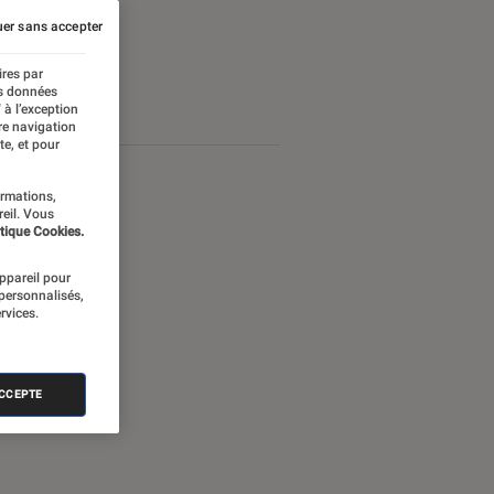
er sans accepter
ires par
es données
 à l’exception
re navigation
te, et pour
ormations,
reil. Vous
tique Cookies.
appareil pour
 personnalisés,
rvices.
ACCEPTE