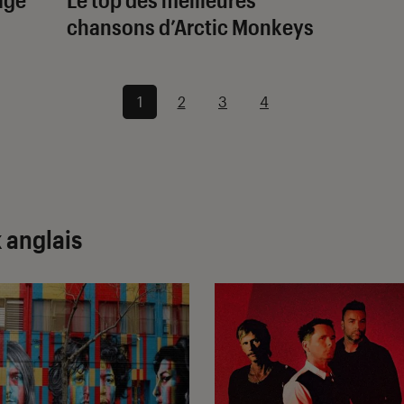
chansons d’Arctic Monkeys
1
2
3
4
 anglais