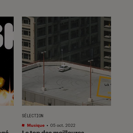
SÉLECTION
Musique
•
05 oct. 2022
ragé
Le top des meilleures