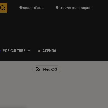
Besoin d’aide
Trouver mon magasin
Des suggestions de produits vont vous être proposées pendant vo
POP CULTURE
AGENDA
Flux RSS